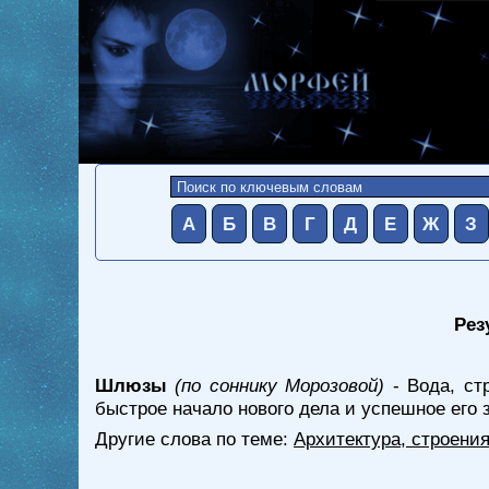
А
Б
В
Г
Д
Е
Ж
З
Рез
Шлюзы
(по соннику Морозовой)
- Вода, ст
быстрое начало нового дела и успешное его
Другие слова по теме:
Архитектура, строени