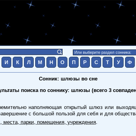
И
К
Л
М
Н
О
П
Р
С
Т
У
Ф
Сонник: шлюзы во сне
ультаты поиска по соннику: шлюзы (всего 3 совпаде
ремительно наполняющая открытый шлюз или выходящ
 завершение с большой пользой для себя и для обществ
я, места, парки, помещения, учреждения
.