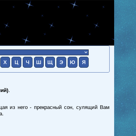
Х
Ц
Ч
Ш
Щ
Э
Ю
Я
ний)
.
ая из него - прекрасный сон, сулящий Вам
а.