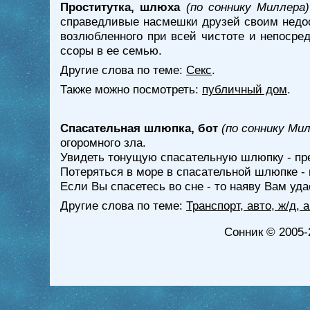
Проститутка, шлюха
(по соннику Миллера)
справедливые насмешки друзей своим недост
возлюбленного при всей чистоте и непосре
ссоры в ее семью.
Другие слова по теме:
Секс
.
Также можно посмотреть:
публичный дом
.
Спасательная шлюпка, бот
(по соннику Ми
огоромного зла.
Увидеть тонущую спасательную шлюпку - пре
Потеряться в море в спасательной шлюпке -
Если Вы спасетесь во сне - то наяву Вам уд
Другие слова по теме:
Транспорт, авто, ж/д,
Сонник
© 2005-