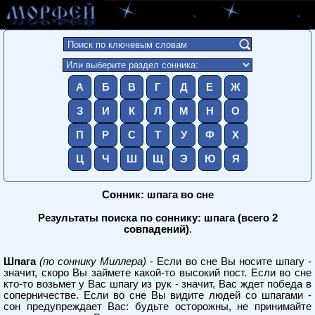
А
Б
В
Г
Д
Е
Ж
З
И
К
Л
М
Н
О
П
Р
С
Т
У
Ф
Х
Ц
Ч
Ш
Щ
Э
Ю
Я
Сонник: шпага во сне
Результаты поиска по соннику: шпага (всего 2
совпадений)
.
Шпага
(по соннику Миллера)
- Если во сне Вы носите шпагу -
значит, скоро Вы займете какой-то высокий пост. Если во сне
кто-то возьмет у Вас шпагу из рук - значит, Вас ждет победа в
соперничестве. Если во сне Вы видите людей со шпагами -
сон предупреждает Вас: будьте осторожны, не принимайте