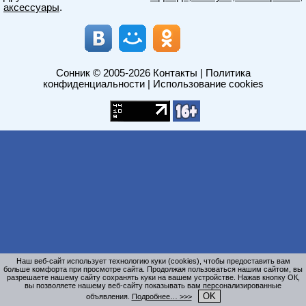
аксессуары
.
Сонник
© 2005-2026
Контакты
|
Политика
конфиденциальности
|
Использование cookies
Наш веб-сайт использует технологию куки (cookies), чтобы предоставить вам
больше комфорта при просмотре сайта. Продолжая пользоваться нашим сайтом, вы
разрешаете нашему сайту сохранять куки на вашем устройстве. Нажав кнопку ОК,
вы позволяете нашему веб-сайту показывать вам персонализированные
OK
объявления.
Подробнее… >>>