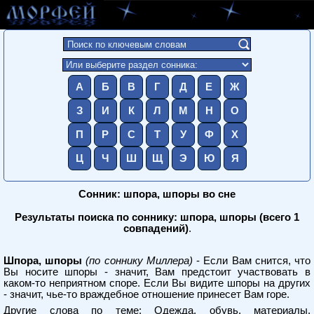
А
Б
В
Г
Д
Е
Ж
З
И
К
Л
М
Н
О
П
Р
С
Т
У
Ф
Х
Ц
Ч
Ш
Щ
Э
Ю
Я
Сонник: шпора, шпоры во сне
Результаты поиска по соннику: шпора, шпоры (всего 1
совпадений)
.
Шпора, шпоры
(по соннику Миллера)
- Если Вам снится, что
Вы носите шпоры - значит, Вам предстоит участвовать в
каком-то неприятном споре. Если Вы видите шпоры на других
- значит, чье-то враждебное отношение принесет Вам горе.
Другие слова по теме:
Одежда, обувь, материалы,