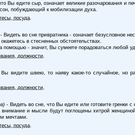
что Вы едите сыр, означает великие разочарования и пе
й сон, побуждающий к мобилизации духа.
тесы, посуда
.
- Видеть во сне привратника - означает безусловное н
ы окажетесь в стесненных обстоятельствах.
а помощью - значит, Вы сумеете порадоваться любой уд
звания, должности
.
 Вы видите швею, то наяву какое-то случайное, но 
звания, должности
.
а)
- Видеть во сне, что Вы едите или готовите гренки с
ше внимание и мысли будут поглощены хитрой женщиной
и мечтами.
тесы, посуда
.