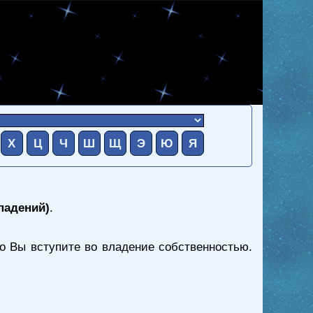
Х
Ц
Ч
Ш
Щ
Э
Ю
Я
падений)
.
ро Вы вступите во владение собственностью.