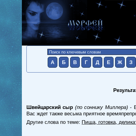
А
Б
В
Г
Д
Е
Ж
З
Результа
Швейцарский сыр
(по соннику Миллера)
- 
Вас ждет также весьма приятное времяпрепр
Другие слова по теме:
Пища, готовка, делика