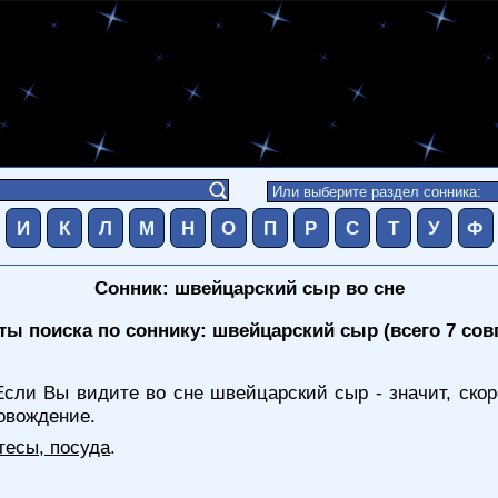
И
К
Л
М
Н
О
П
Р
С
Т
У
Ф
Сонник: швейцарский сыр во сне
ты поиска по соннику: швейцарский сыр (всего 7 сов
Если Вы видите во сне швейцарский сыр - значит, ско
овождение.
тесы, посуда
.