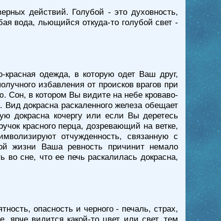
ерных действий. Голубой - это духовность,
бая вода, льющийся откуда-то голубой свет -
-красная одежда, в которую одет Ваш друг,
получного избавления от происков врагов при
. Сон, в котором Вы видите на небе кроваво-
. Вид докрасна раскаленного железа обещает
ую докрасна кочергу или если Вы деретесь
ручок красного перца, дозревающий на ветке,
имволизируют отчужденность, связанную с
ой жизни Ваша ревность причинит немало
 во сне, что ее печь раскалилась докрасна,
тность, опасность и черного - печаль, страх,
, ярче видится какой-то цвет или свет, тем