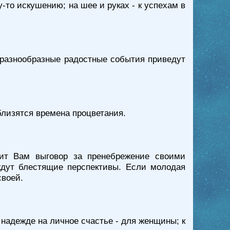
у-то искушению; на шее и руках - к успехам в
о разнообразные радостные события приведут
 близятся времена процветания.
лит Вам выговор за пренебрежение своими
 ждут блестящие перспективы. Если молодая
своей.
 надежде на личное счастье - для женщины; к