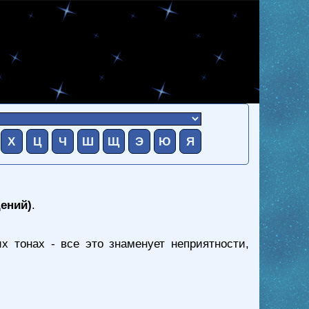
Х
Ц
Ч
Ш
Щ
Э
Ю
Я
дений)
.
х тонах - все это знаменует неприятности,