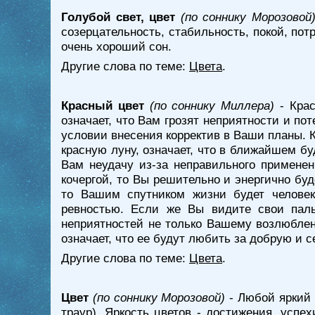
Голубой свет, цвет
(по соннику Морозовой
созерцательность, стабильность, покой, пот
очень хороший сон.
Другие слова по теме:
Цвета
.
Красный цвет
(по соннику Миллера)
- Крас
означает, что Вам грозят неприятности и по
условии внесения корректив в Ваши планы. К
красную луну, означает, что в ближайшем б
Вам неудачу из-за неправильного примене
кочергой, то Вы решительно и энергично буд
то Вашим спутником жизни будет человек
ревностью. Если же Вы видите свои пал
неприятностей не только Вашему возлюбленн
означает, что ее будут любить за добрую и 
Другие слова по теме:
Цвета
.
Цвет
(по соннику Морозовой)
- Любой яркий ц
траур). Яркость цветов - достижения, успе