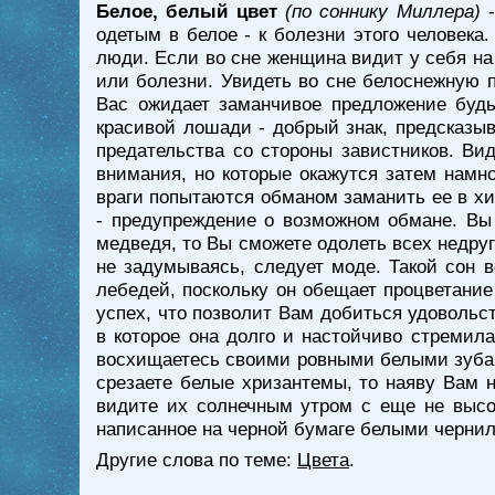
Белое, белый цвет
(по соннику Миллера)
-
одетым в белое - к болезни этого человека
люди. Если во сне женщина видит у себя на
или болезни. Увидеть во сне белоснежную 
Вас ожидает заманчивое предложение будь
красивой лошади - добрый знак, предсказы
предательства со стороны завистников. Ви
внимания, но которые окажутся затем намно
враги попытаются обманом заманить ее в хи
- предупреждение о возможном обмане. Вы 
медведя, то Вы сможете одолеть всех недруго
не задумываясь, следует моде. Такой сон 
лебедей, поскольку он обещает процветание
успех, что позволит Вам добиться удовольс
в которое она долго и настойчиво стремила
восхищаетесь своими ровными белыми зубами
срезаете белые хризантемы, то наяву Вам 
видите их солнечным утром с еще не высо
написанное на черной бумаге белыми чернила
Другие слова по теме:
Цвета
.