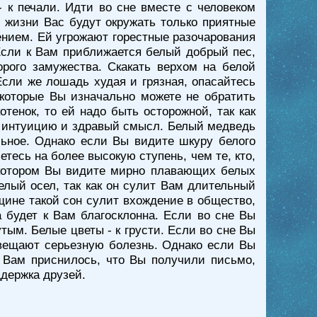
 к печали. Идти во сне вместе с человеком
о жизни Вас будут окружать только приятные
ением. Ей угрожают горестные разочарования
Если к Вам приближается белый добрый пес,
рого замужества. Скакать верхом на белой
сли же лошадь худая и грязная, опасайтесь
 которые Вы изначально можете не обратить
тенок, то ей надо быть осторожной, так как
на интуицию и здравый смысл. Белый медведь
льное. Однако если Вы видите шкуру белого
етесь на более высокую ступень, чем те, кто,
в котором Вы видите мирно плавающих белых
елый осел, так как он сулит Вам длительный
щине такой сон сулит вхождение в общество,
а будет к Вам благосклонна. Если во сне Вы
ым. Белые цветы - к грусти. Если во сне Вы
двещают серьезную болезнь. Однако если Вы
 Вам приснилось, что Вы получили письмо,
ддержка друзей.