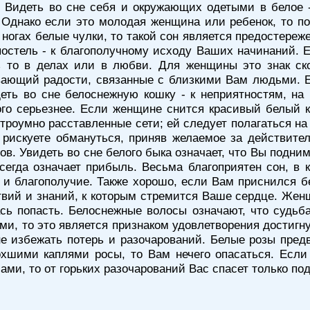
 Видеть во сне себя и окружающих одетыми в белое -
. Однако если это молодая женщина или ребенок, то п
 ногах белые чулки, то такой сон является предостереж
постель - к благополучному исходу Ваших начинаний. 
 то в делах или в любви. Для женщины это знак ско
вающий радости, связанные с близкими Вам людьми. Е
деть во сне белоснежную кошку - к неприятностям, на
го серьезнее. Если женщине снится красивый белый ко
троумно расставленные сети; ей следует полагаться 
рискуете обмануться, приняв желаемое за действите
в. Увидеть во сне белого быка означает, что Вы подним
всегда означает прибыль. Весьма благоприятен сон, 
 и благополучие. Также хорошо, если Вам приснился б
твий и знаний, к которым стремится Ваше сердце. Жен
сь попасть. Белоснежные волосы означают, что судьб
, то это является признаком удовлетворения достигнут
не избежать потерь и разочарований. Белые розы пре
хшими каплями росы, то Вам нечего опасаться. Если
ми, то от горьких разочарований Вас спасет только по