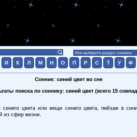
И
К
Л
М
Н
О
П
Р
С
Т
У
Ф
Сонник: синий цвет во сне
ьтаты поиска по соннику: синий цвет (всего 15 совпа
 синего цвета или вещи синего цвета, пейзаж в сини
й из сфер жизни.