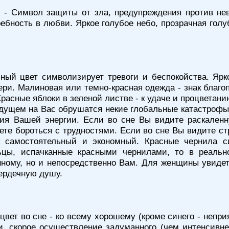
)
- Символ защиты от зла, предупреждения против нев
ребность в любви. Яркое голубое небо, прозрачная голу
ный цвет символизирует тревоги и беспокойства. Ярко
тери. Малиновая или темно-красная одежда - знак благо
расные яблоки в зеленой листве - к удаче и процветанию
удущем на Вас обрушатся некие глобальные катастрофы
ния Вашей энергии. Если во сне Вы видите раскаленн
ете бороться с трудностями. Если во сне Вы видите ст
 самостоятельный и экономный. Красные чернила с
ьцы, испачканные красными чернилами, то в реальн
ому, но и непосредственно Вам. Для женщины увидеть
сердечную душу.
вет во сне - ко всему хорошему (кроме синего - неприя
хи, скорое осуществление задуманного (чем интенсивнее