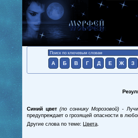
А
Б
В
Г
Д
Е
Ж
З
Резул
Синий цвет
(по соннику Морозовой)
- Лучи
предупреждает о грозящей опасности в любо
Другие слова по теме:
Цвета
.