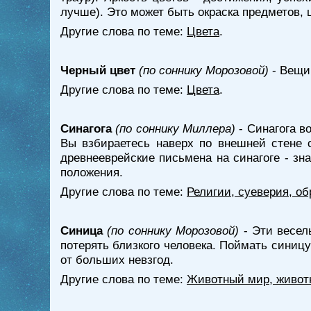
лучше). Это может быть окраска предметов, 
Другие слова по теме:
Цвета
.
Черный цвет
(по соннику Морозовой)
- Вещи 
Другие слова по теме:
Цвета
.
Синагога
(по соннику Миллера)
- Синагога в
Вы взбираетесь наверх по внешней стене с
древнееврейские письмена на синагоге - зн
положения.
Другие слова по теме:
Религии, суеверия, о
Синица
(по соннику Морозовой)
- Эти весел
потерять близкого человека. Поймать синицу
от больших невзгод.
Другие слова по теме:
Животный мир, живот