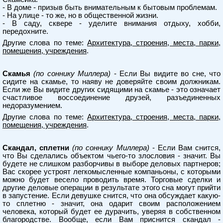
- В доме - призыв быть внимательным к бытовым проблемам.
- На улице - то же, но в общественной жизни.
- В саду, сквере - уделите внимания отдыху, хобби,
передохните.
Другие слова по теме:
Архитектура, строения, места, парки,
помещения, учреждения
.
Скамья
(по соннику Миллера)
- Если Вы видите во сне, что
сидите на скамье, то наяву не доверяйте своим должникам.
Если же Вы видите других сидящими на скамье - это означает
счастливое воссоединение друзей, разъединенных
недоразумением.
Другие слова по теме:
Архитектура, строения, места, парки,
помещения, учреждения
.
Скандал, сплетни
(по соннику Миллера)
- Если Вам снится,
что Вы сделались объектом чьего-то злословия - значит. Вы
будете не слишком разборчивы в выборе деловых партнеров;
Вас скорее устроят легкомысленные компаньоны, с которыми
можно будет весело проводить время. Торговые сделки и
другие деловые операции в результате этого сна могут прийти
в запустение. Если девушке снится, что она обсуждает какую-
то сплетню - значит, она одарит своим расположением
человека, который будет ее дурачить, уверяя в собственном
благородстве. Вообще, если Вам приснится скандал -