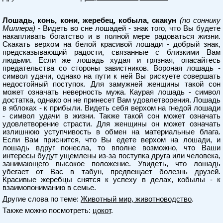
Лошадь, конь, кони, жеребец, кобыла, скакун
(по соннику
Миллера)
- Видеть во сне лошадей - знак того, что Вы будете
накапливать богатство и в полной мере радоваться жизни.
Скакать верхом на белой красивой лошади - добрый знак,
предсказывающий радости, связанные с близкими Вам
людьми. Если же лошадь худая и грязная, опасайтесь
предательства со стороны завистников. Вороная лошадь -
символ удачи, однако на пути к ней Вы рискуете совершать
недостойный поступок. Для замужней женщины такой сон
может означать неверность мужа. Каурая лошадь - символ
достатка, однако он не принесет Вам удовлетворения. Лошадь
в яблоках - к прибыли. Видеть себя верхом на гнедой лошади
- символ удачи в жизни. Также такой сон может означать
удовлетворение страсти. Для женщины он может означать
излишнюю уступчивость в обмен на материальные блага.
Если Вам приснится, что Вы едете верхом на лошади, и
лошадь вдруг понесла, то вполне возможно, что Ваши
интересы будут ущемлены из-за поступка друга или человека,
занимающего высокое положение. Увидеть, что лошадь
убегает от Вас в табун, предвещает болезнь друзей.
Красивые жеребцы снятся к успеху в делах, кобылы - к
взаимопониманию в семье.
Другие слова по теме:
Животный мир, животноводство
.
Также можно посмотреть:
цокот
.