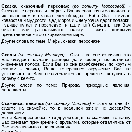
Сказка, сказочный персонаж
(по соннику Морозовой)
-
Сказочные персонажи - образы Ваших снов почти совпадают с
их значением в сказках или обрядах. (Баба Яга - символ
коварства и мудрости, Дед Мороз и Снегурочка дарят подарки,
Чудище пугает и преследует и т.д. и т.п.) Слушать, как Вам
читают или рассказывают сказку - жить ложными
представлениями об окружающем мире.
Другие слова по теме:
Мифы, сказки, персонажи
.
Скалы
(по соннику Миллера)
- Скалы во сне означают, что
Вас ожидают неудачи, раздоры, да и вообще несчастливая
жизненная полоса. Если Вы во сне карабкаетесь по крутым
скалам - значит, Ваше теперешнее окружение Вас не
устраивает и Вам незамедлительно придется вступить в
борьбу с кем-то.
Другие слова по теме:
Природа, природные явления,
ландшафты
.
Скамейка, лавочка
(по соннику Миллера)
- Если во сне Вы
сидите на скамейке, то в реальной жизни не доверяйте
должникам.
Если Вам приснилось, что другие сидят на скамейке, то наяву
Вас ожидает примирение с друзьями, которые отдалились от
Вас из-за взаимного непонимания.
Скамейка: