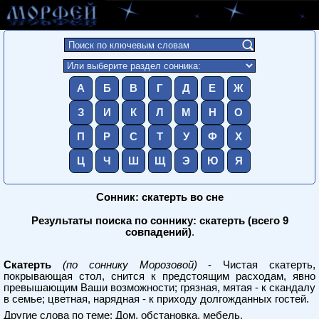
А
Б
В
Г
Д
Е
Ж
З
И
К
Л
М
Н
О
П
Р
С
Т
У
Ф
Х
Ц
Ч
Ш
Щ
Э
Ю
Я
Сонник: скатерть во сне
Результаты поиска по соннику: скатерть (всего 9
совпадений)
.
Скатерть
(по соннику Морозовой)
- Чистая скатерть,
покрывающая стол, снится к предстоящим расходам, явно
превышающим Ваши возможности; грязная, мятая - к скандалу
в семье; цветная, нарядная - к приходу долгожданных гостей.
Другие слова по теме:
Дом, обстановка, мебель
.