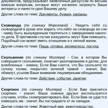
документов, предсказывает оживленные дискуссии по весьма
важным вопросам, которые могут косвенно затронуть Ваши
интересы и нанести урон Вашему делу.
Другие слова по теме:
Документы, бумаги, награды
.
Сковорода
(по соннику Морозовой)
- Увидеть себя со
сковородкой в руках или жарить что-либо на сковороде во сне
- наяву быть вынужденным торопиться с завершением какого-
то дела. В противном случае конкуренты могут Вам помешать.
Подобный сон может иметь отношение и к личной жизни.
Другие слова по теме:
Пища, готовка, деликатесы, посуда
.
Скольжение
(по соннику Миллера)
- Сон, в котором Вы
совершаете скольжение, означает разочарование в делах, для
влюбленных - измену. Если Вам снится, что Вы скользите по
склону холма, покрытого зеленой травой - значит, Вас
обманут, усыпив Ваше внимание лицемерными обещаниями.
Другие слова по теме:
Действия, события, занятия
.
Скорпион
(по соннику Миллера)
- Если Вам приснится
скорпион - значит. Ваши ложные друзья воспользуются
случаем, чтобы скомпрометировать Вас. Если Вам не удастся
помешать им - значит. Вы пострадаете от их нападок.
Другие слова по теме:
Животный мир, животноводство
.