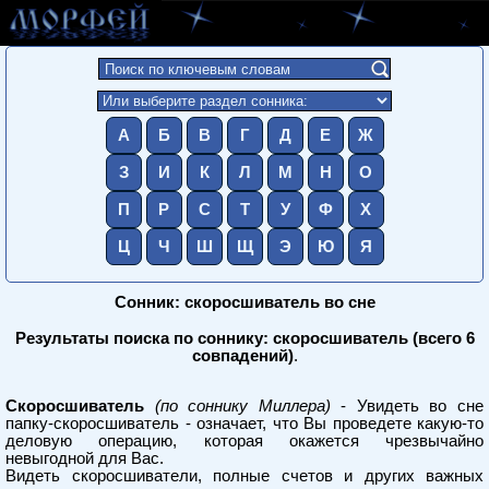
А
Б
В
Г
Д
Е
Ж
З
И
К
Л
М
Н
О
П
Р
С
Т
У
Ф
Х
Ц
Ч
Ш
Щ
Э
Ю
Я
Сонник: скоросшиватель во сне
Результаты поиска по соннику: скоросшиватель (всего 6
совпадений)
.
Скоросшиватель
(по соннику Миллера)
- Увидеть во сне
папку-скоросшиватель - означает, что Вы проведете какую-то
деловую операцию, которая окажется чрезвычайно
невыгодной для Вас.
Видеть скоросшиватели, полные счетов и других важных