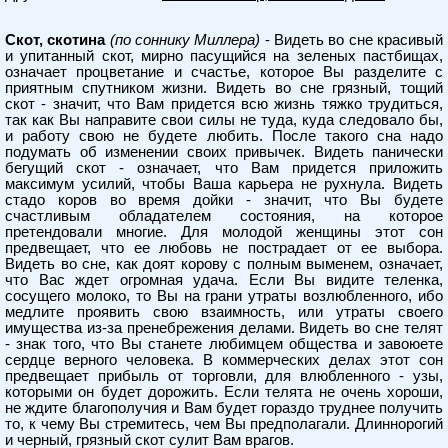
Скот, скотина
(по соннику Миллера)
- Видеть во сне красивый
и упитанный скот, мирно пасущийся на зеленых пастбищах,
означает процветание и счастье, которое Вы разделите с
приятным спутником жизни. Видеть во сне грязный, тощий
скот - значит, что Вам придется всю жизнь тяжко трудиться,
так как Вы направите свои силы не туда, куда следовало бы,
и работу свою не будете любить. После такого сна надо
подумать об изменении своих привычек. Видеть панически
бегущий скот - означает, что Вам придется приложить
максимум усилий, чтобы Ваша карьера не рухнула. Видеть
стадо коров во время дойки - значит, что Вы будете
счастливым обладателем состояния, на которое
претендовали многие. Для молодой женщины этот сон
предвещает, что ее любовь не пострадает от ее выбора.
Видеть во сне, как доят корову с полным выменем, означает,
что Вас ждет огромная удача. Если Вы видите теленка,
сосущего молоко, то Вы на грани утраты возлюбленного, ибо
медлите проявить свою взаимность, или утраты своего
имущества из-за пренебрежения делами. Видеть во сне телят
- знак того, что Вы станете любимцем общества и завоюете
сердце верного человека. В коммерческих делах этот сон
предвещает прибыль от торговли, для влюбленного - узы,
которыми он будет дорожить. Если телята не очень хороши,
не ждите благополучия и Вам будет гораздо труднее получить
то, к чему Вы стремитесь, чем Вы предполагали. Длиннорогий
и черный, грязный скот сулит Вам врагов.