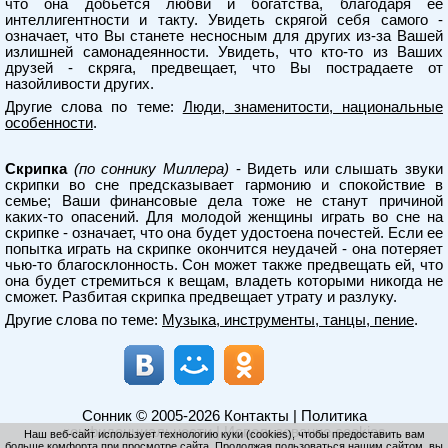
что она добьется любви и богатства, благодаря ее
интеллигентности и такту. Увидеть скрягой себя самого -
означает, что Вы станете несносным для других из-за Вашей
излишней самонадеянности. Увидеть, что кто-то из Ваших
друзей - скряга, предвещает, что Вы пострадаете от
назойливости других.
Другие слова по теме:
Люди, знаменитости, национальные
особенности
.
Скрипка
(по соннику Миллера)
- Видеть или слышать звуки
скрипки во сне предсказывает гармонию и спокойствие в
семье; Ваши финансовые дела тоже не станут причиной
каких-то опасений. Для молодой женщины играть во сне на
скрипке - означает, что она будет удостоена почестей. Если ее
попытка играть на скрипке окончится неудачей - она потеряет
чью-то благосклонность. Сон может также предвещать ей, что
она будет стремиться к вещам, владеть которыми никогда не
сможет. Разбитая скрипка предвещает утрату и разлуку.
Другие слова по теме:
Музыка, инструменты, танцы, пение
.
Сонник
© 2005-2026
Контакты
|
Политика
конфиденциальности
|
Использование cookies
Наш веб-сайт использует технологию куки (cookies), чтобы предоставить вам
больше комфорта при просмотре сайта. Продолжая пользоваться нашим сайтом, вы