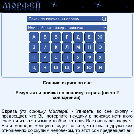
А
Б
В
Г
Д
Е
Ж
З
И
К
Л
М
Н
О
П
Р
С
Т
У
Ф
Х
Ц
Ч
Ш
Щ
Э
Ю
Я
Сонник: скряга во сне
Результаты поиска по соннику: скряга (всего 2
совпадений)
.
Скряга
(по соннику Миллера)
- Увидеть во сне скрягу -
предвещает, что Вы потерпите неудачу в поисках истинного
счастья из-за эгоизма и любви, которая Вас очень разочарует.
Если молодая женщина видит во сне, что она в дружеских
отношениях со скупым человеком, то этот сон предвещает ей,