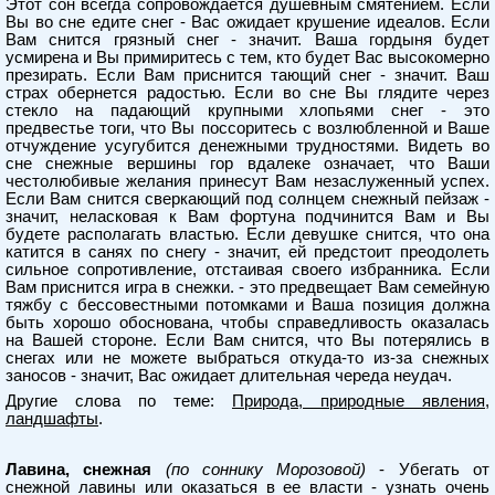
Этот сон всегда сопровождается душевным смятением. Если
Вы во сне едите снег - Вас ожидает крушение идеалов. Если
Вам снится грязный снег - значит. Ваша гордыня будет
усмирена и Вы примиритесь с тем, кто будет Вас высокомерно
презирать. Если Вам приснится тающий снег - значит. Ваш
страх обернется радостью. Если во сне Вы глядите через
стекло на падающий крупными хлопьями снег - это
предвестье тоги, что Вы поссоритесь с возлюбленной и Ваше
отчуждение усугубится денежными трудностями. Видеть во
сне снежные вершины гор вдалеке означает, что Ваши
честолюбивые желания принесут Вам незаслуженный успех.
Если Вам снится сверкающий под солнцем снежный пейзаж -
значит, неласковая к Вам фортуна подчинится Вам и Вы
будете располагать властью. Если девушке снится, что она
катится в санях по снегу - значит, ей предстоит преодолеть
сильное сопротивление, отстаивая своего избранника. Если
Вам приснится игра в снежки. - это предвещает Вам семейную
тяжбу с бессовестными потомками и Ваша позиция должна
быть хорошо обоснована, чтобы справедливость оказалась
на Вашей стороне. Если Вам снится, что Вы потерялись в
снегах или не можете выбраться откуда-то из-за снежных
заносов - значит, Вас ожидает длительная череда неудач.
Другие слова по теме:
Природа, природные явления,
ландшафты
.
Лавина, снежная
(по соннику Морозовой)
- Убегать от
снежной лавины или оказаться в ее власти - узнать очень