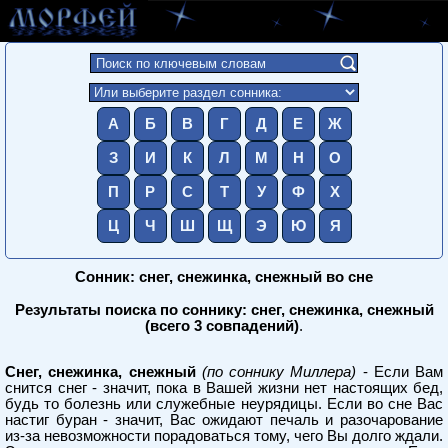
А
Б
В
Г
Д
Е
Ж
З
И
К
Л
М
Н
О
П
Р
С
Т
У
Ф
Х
Ц
Ч
Ш
Щ
Э
Ю
Я
Сонник: снег, снежинка, снежный во сне
Результаты поиска по соннику: снег, снежинка, снежный
(всего 3 совпадений)
.
Снег, снежинка, снежный
(по соннику Миллера)
- Если Вам
снится снег - значит, пока в Вашей жизни нет настоящих бед,
будь то болезнь или служебные неурядицы. Если во сне Вас
настиг буран - значит, Вас ожидают печаль и разочарование
из-за невозможности порадоваться тому, чего Вы долго ждали.