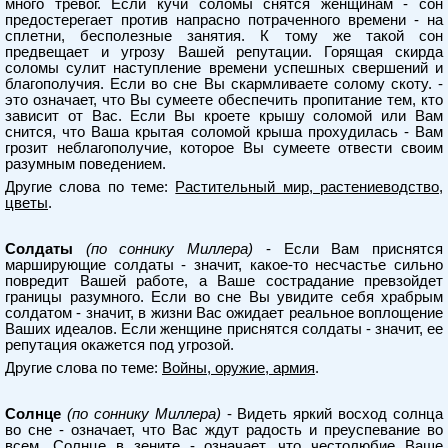
много тревог. Если кучи соломы снятся женщинам - сон
предостерегает против напрасно потраченного времени - на
сплетни, бесполезные занятия. К тому же такой сон
предвещает и угрозу Вашей репутации. Горящая скирда
соломы сулит наступление времени успешных свершений и
благополучия. Если во сне Вы скармливаете солому скоту. -
это означает, что Вы сумеете обеспечить пропитание тем, кто
зависит от Вас. Если Вы кроете крышу соломой или Вам
снится, что Ваша крытая соломой крыша прохудилась - Вам
грозит неблагополучие, которое Вы сумеете отвести своим
разумным поведением.
Другие слова по теме:
Растительный мир, растениеводство,
цветы
.
Солдаты
(по соннику Миллера)
- Если Вам приснятся
марширующие солдаты - значит, какое-то несчастье сильно
повредит Вашей работе, а Ваше сострадание превзойдет
границы разумного. Если во сне Вы увидите себя храбрым
солдатом - значит, в жизни Вас ожидает реальное воплощение
Ваших идеалов. Если женщине приснятся солдаты - значит, ее
репутация окажется под угрозой.
Другие слова по теме:
Войны, оружие, армия
.
Солнце
(по соннику Миллера)
- Видеть яркий восход солнца
во сне - означает, что Вас ждут радость и преуспевание во
всем. Солнце в зените - означает, что честолюбие Ваше