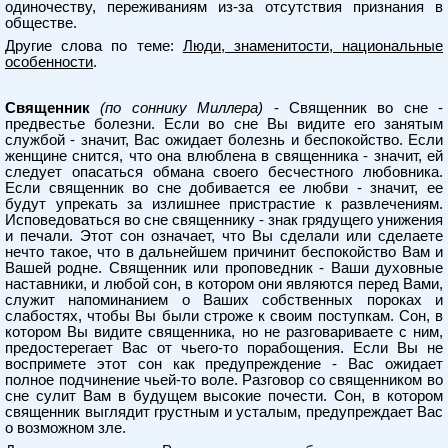
одиночеству, переживаниям из-за отсутствия признания в
обществе.
Другие слова по теме:
Люди, знаменитости, национальные
особенности
.
Священник
(по соннику Миллера)
- Священник во сне -
предвестье болезни. Если во сне Вы видите его занятым
службой - значит, Вас ожидает болезнь и беспокойство. Если
женщине снится, что она влюблена в священника - значит, ей
следует опасаться обмана своего бесчестного любовника.
Если священник во сне добивается ее любви - значит, ее
будут упрекать за излишнее пристрастие к развлечениям.
Исповедоваться во сне священнику - знак грядущего унижения
и печали. Этот сон означает, что Вы сделали или сделаете
нечто такое, что в дальнейшем причинит беспокойство Вам и
Вашей родне. Священник или проповедник - Ваши духовные
наставники, и любой сон, в котором они являются перед Вами,
служит напоминанием о Ваших собственных пороках и
слабостях, чтобы Вы были строже к своим поступкам. Сон, в
котором Вы видите священника, но не разговариваете с ним,
предостерегает Вас от чьего-то порабощения. Если Вы не
воспримете этот сон как предупреждение - Вас ожидает
полное подчинение чьей-то воле. Разговор со священником во
сне сулит Вам в будущем высокие почести. Сон, в котором
священник выглядит грустным и усталым, предупреждает Вас
о возможном зле.