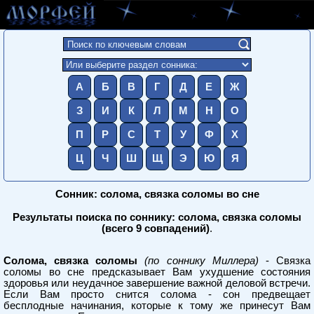
А
Б
В
Г
Д
Е
Ж
З
И
К
Л
М
Н
О
П
Р
С
Т
У
Ф
Х
Ц
Ч
Ш
Щ
Э
Ю
Я
Сонник: солома, связка соломы во сне
Результаты поиска по соннику: солома, связка соломы
(всего 9 совпадений)
.
Солома, связка соломы
(по соннику Миллера)
- Связка
соломы во сне предсказывает Вам ухудшение состояния
здоровья или неудачное завершение важной деловой встречи.
Если Вам просто снится солома - сон предвещает
бесплодные начинания, которые к тому же принесут Вам