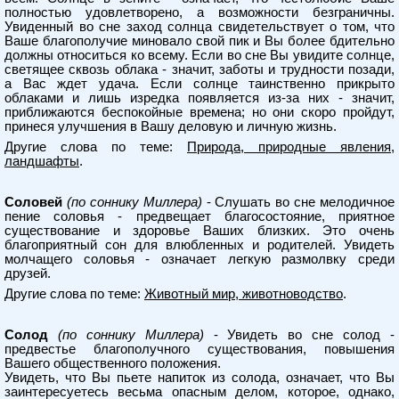
полностью удовлетворено, а возможности безграничны.
Увиденный во сне заход солнца свидетельствует о том, что
Ваше благополучие миновало свой пик и Вы более бдительно
должны относиться ко всему. Если во сне Вы увидите солнце,
светящее сквозь облака - значит, заботы и трудности позади,
а Вас ждет удача. Если солнце таинственно прикрыто
облаками и лишь изредка появляется из-за них - значит,
приближаются беспокойные времена; но они скоро пройдут,
принеся улучшения в Вашу деловую и личную жизнь.
Другие слова по теме:
Природа, природные явления,
ландшафты
.
Соловей
(по соннику Миллера)
- Слушать во сне мелодичное
пение соловья - предвещает благосостояние, приятное
существование и здоровье Ваших близких. Это очень
благоприятный сон для влюбленных и родителей. Увидеть
молчащего соловья - означает легкую размолвку среди
друзей.
Другие слова по теме:
Животный мир, животноводство
.
Солод
(по соннику Миллера)
- Увидеть во сне солод -
предвестье благополучного существования, повышения
Вашего общественного положения.
Увидеть, что Вы пьете напиток из солода, означает, что Вы
заинтересуетесь весьма опасным делом, которое, однако,