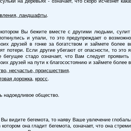
сульки на деревьях - означает, что скоро исчезнет как
явления, ландшафты
.
 котором Вы бежите вместе с другими людьми, сулит
откнулись и упали, то это предупреждает о возможно
воих друзей в гонке за богатством и займете более 
озят потери. Если другие убегают от опасности, то это
е бегущее стадо означает, что Вам следует проявить
воих друзей на пути к благосостоянию и займете более 
тво, несчастье, происшествия
.
говая дорожка
,
кросс
.
ть надоедливое общество.
 Вы видите бегемота, то наяву Ваше увлечение глоба
отором она гладит бегемота, означает, что она стреми