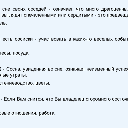
 сне своих соседей - означает, что много драгоценн
 выглядят опечаленными или сердитыми - это предвеща
ель
.
 есть сосиски - участвовать в каких-то веселых соб
тесы, посуда
.
)
- Сосна, увиденная во сне, означает неизменный успе
лые утраты.
стениеводство, цветы
.
- Если Вам снится, что Вы владелец огоромного состоян
овые отношения, работа
.