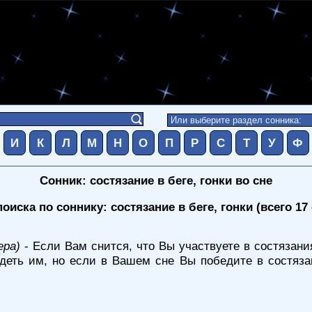
И
К
Л
М
Н
О
П
Р
С
Т
У
Ф
Сонник: состязание в беге, гонки во сне
оиска по соннику: состязание в беге, гонки (всего 17
ера)
- Если Вам снится, что Вы участвуете в состязания
деть им, но если в Вашем сне Вы победите в состяза