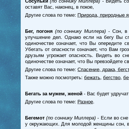
Сосульки
(по соннику Миллера)
- Видеть со
оставят Вас, наконец, в покое,
Другие слова по теме:
Природа, природные 
Бег, погоня
(по соннику Миллера)
- Сон, в
улучшение дел. Однако если на бегу Вы сп
одиночестве означает, что Вы опередите с
Убегать от опасности означает, что Вам гр
друзьям угрожает опасность. Видеть во сн
одиночестве означает, что Вы превзойдете с
Другие слова по теме:
Спасение, драка, бегс
Также можно посмотреть:
бежать
,
бегство
,
бе
Бегать за мужем, женой
- Вас будет удруча
Другие слова по теме:
Разное
.
Бегемот
(по соннику Миллера)
- Если во сне
у окружающих. Для молодой женщины сон, в к