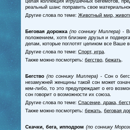
целая коллекция игрушечных бегемотов, пре
реальный шанс поправить свое материально
Другие слова по теме:
Животный мир, живот
Беговая дорожка
(по соннику Миллера)
- В
положением, хотя близкие друзья и подверг
делам, которые поглотят целиком все Ваше 
Другие слова по теме:
Спорт, игра
.
Также можно посмотреть:
бегство
,
бежать
.
Бегство
(по соннику Миллера)
- Сон о бегс
незамужней женщины такой сон может означ
кем-либо, то это предупреждает о его возм
сон говорит о возможности их союза.
Другие слова по теме:
Спасение, драка, бегс
Также можно посмотреть:
бежать
,
беговая до
Скачки, бега, ипподром
(по соннику Мороз