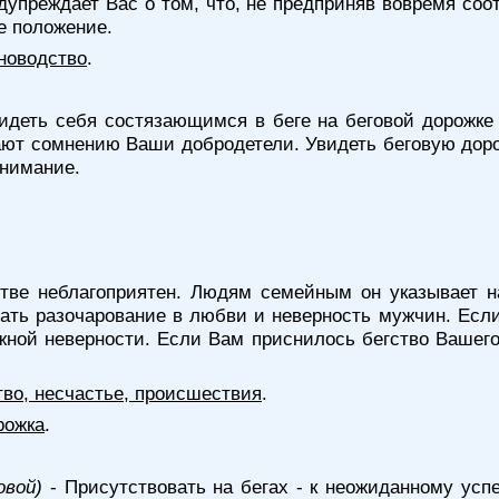
дупреждает Вас о том, что, не предприняв вовремя со
е положение.
новодство
.
идеть себя состязающимся в беге на беговой дорожке 
ают сомнению Ваши добродетели. Увидеть беговую дор
внимание.
тве неблагоприятен. Людям семейным он указывает н
ать разочарование в любви и неверность мужчин. Если
ожной неверности. Если Вам приснилось бегство Вашего
тво, несчастье, происшествия
.
рожка
.
овой)
- Присутствовать на бегах - к неожиданному успе