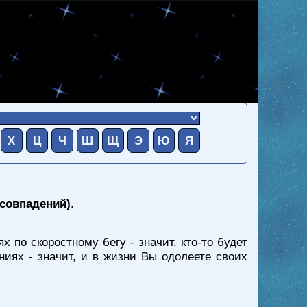
Х
Ц
Ч
Ш
Щ
Э
Ю
Я
 совпадений)
.
х по скоростному бегу - значит, кто-то будет
ниях - значит, и в жизни Вы одолеете своих