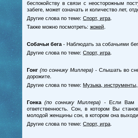
беспокойству в связи с неосторожным пост
забеге, может означать и количество лет, от
Другие слова по теме:
Спорт, игра
.
Также можно посмотреть:
жокей
.
Собачьи бега
- Наблюдать за собачьими бег
Другие слова по теме:
Спорт, игра
.
Гонг
(по соннику Миллера)
- Слышать во сне
дорожите.
Другие слова по теме:
Музыка, инструменты,
Гонка
(по соннику Миллера)
- Если Вам п
ответственность. Сон, в котором Вы стано
молодой женщины сон, в котором она выходит
Другие слова по теме:
Спорт, игра
.