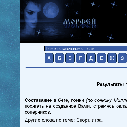
А
Б
В
Г
Д
Е
Ж
З
Результаты п
Состязание в беге, гонки
(по соннику Милл
посягать на созданное Вами, стремясь овла
соперников.
Другие слова по теме:
Спорт, игра
.