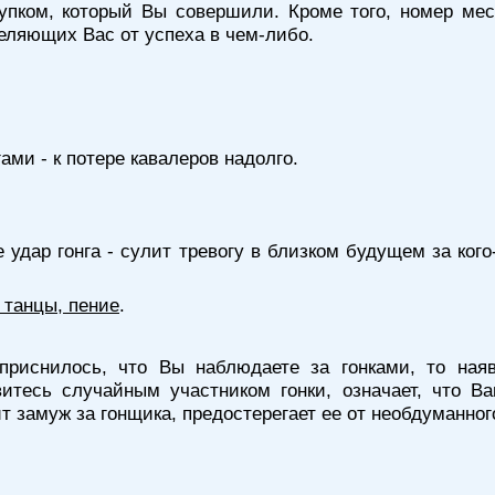
упком, который Вы совершили. Кроме того, номер ме
деляющих Вас от успеха в чем-либо.
ами - к потере кавалеров надолго.
 удар гонга - сулит тревогу в близком будущем за ког
 танцы, пение
.
риснилось, что Вы наблюдаете за гонками, то наяв
витесь случайным участником гонки, означает, что 
 замуж за гонщика, предостерегает ее от необдуманног