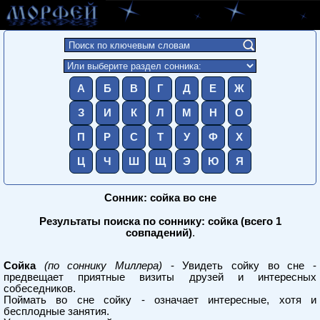
А
Б
В
Г
Д
Е
Ж
З
И
К
Л
М
Н
О
П
Р
С
Т
У
Ф
Х
Ц
Ч
Ш
Щ
Э
Ю
Я
Сонник: сойка во сне
Результаты поиска по соннику: сойка (всего 1
совпадений)
.
Сойка
(по соннику Миллера)
- Увидеть сойку во сне -
предвещает приятные визиты друзей и интересных
собеседников.
Поймать во сне сойку - означает интересные, хотя и
бесплодные занятия.