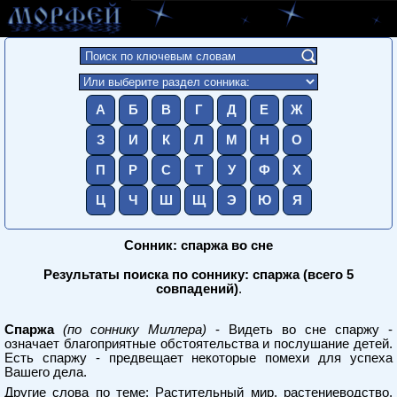
А
Б
В
Г
Д
Е
Ж
З
И
К
Л
М
Н
О
П
Р
С
Т
У
Ф
Х
Ц
Ч
Ш
Щ
Э
Ю
Я
Сонник: спаржа во сне
Результаты поиска по соннику: спаржа (всего 5
совпадений)
.
Спаржа
(по соннику Миллера)
- Видеть во сне спаржу -
означает благоприятные обстоятельства и послушание детей.
Есть спаржу - предвещает некоторые помехи для успеха
Вашего дела.
Другие слова по теме:
Растительный мир, растениеводство,