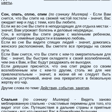
цветы
.
Сон, спать, сплю, спим
(по соннику Миллера)
- Если Вам
снится, что Вы спите на свежей чистой постели - значит, Вас
ожидает мир и лад с теми, кого Вы любите.
Если же во сне Вы спите в неподходящих для отдыха местах -
значит, Вам угрожает болезнь и деловые неурядицы.
Сон, в котором Вы спите рядом с маленьким ребенком,
обещает семейные радости и взаимную любовь.
Если во сне Вы видите спящих людей - значит, домогаясь
женского расположения, Вы сметете все преграды на своем
пути.
Если Вам снится, что Вы спите с кем-то омерзительным для
Вас - значит, Вы быстрее охладеете к своей возлюбленной,
чем она к Вам, и Вас будут раздражать ее выходки.
Если девушке приснится, что она спит рядом со своим
возлюбленным или с кем-то другим, столь же для нее
привлекательным - значит, в жизни ей не следует быть
слишком уступчивой, иначе она превратится в безвольную
жертву его чар.
Другие слова по теме:
Действия, события, занятия
.
Спальня
(по соннику Миллера)
- Видеть заново
меблированную спальню - счастливые перемены для того, кто
видит этот сон. Путешествия в дальние страны и приятные
спутники - вот что ожидает Вас в ближайшем будущем.