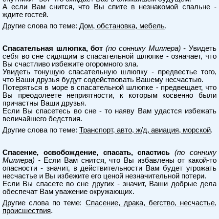
А если Вам снится, что Вы спите в незнакомой спальне -
ждите гостей.
Другие слова по теме:
Дом, обстановка, мебель
.
Спасательная шлюпка, бот
(по соннику Миллера)
- Увидеть
себя во сне сидящим в спасательной шлюпке - означает, что
Вы счастливо избежите огоромного зла.
Увидеть тонущую спасательную шлюпку - предвестье того,
что Ваши друзья будут содействовать Вашему несчастью.
Потеряться в море в спасательной шлюпке - предвещает, что
Вы преодолеете неприятности, к которым косвенно были
причастны Ваши друзья.
Если Вы спасетесь во сне - то наяву Вам удастся избежать
величайшего бедствия.
Другие слова по теме:
Транспорт, авто, ж/д, авиация, морской
.
Спасение, освобождение, спасать, спастись
(по соннику
Миллера)
- Если Вам снится, что Вы избавлены от какой-то
опасности - значит, в действительности Вам будет угрожать
несчастье и Вы избежите его ценой незначительной потери.
Если Вы спасете во сне других - значит, Ваши добрые дела
обеспечат Вам уважение окружающих.
Другие слова по теме:
Спасение, драка, бегство, несчастье,
происшествия
.