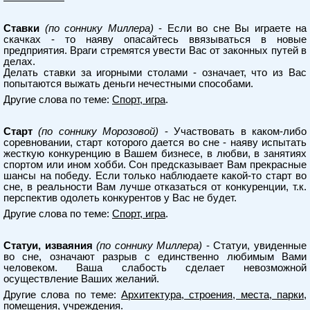
Ставки
(по соннику Миллера)
- Если во сне Вы играете на
скачках - то наяву опасайтесь ввязываться в новые
предприятия. Враги стремятся увести Вас от законных путей в
делах.
Делать ставки за игорными столами - означает, что из Вас
попытаются выжать деньги нечестными способами.
Другие слова по теме:
Спорт, игра
.
Старт
(по соннику Морозовой)
- Участвовать в каком-либо
соревновании, старт которого дается во сне - наяву испытать
жесткую конкуренцию в Вашем бизнесе, в любви, в занятиях
спортом или ином хобби. Сон предсказывает Вам прекрасные
шансы на победу. Если только наблюдаете какой-то старт во
сне, в реальности Вам лучше отказаться от конкуренции, т.к.
перспектив одолеть конкурентов у Вас не будет.
Другие слова по теме:
Спорт, игра
.
Статуи, изваяния
(по соннику Миллера)
- Статуи, увиденные
во сне, означают разрыв с единственно любимым Вами
человеком. Ваша слабость сделает невозможной
осуществление Ваших желаний.
Другие слова по теме:
Архитектура, строения, места, парки,
помещения, учреждения
.