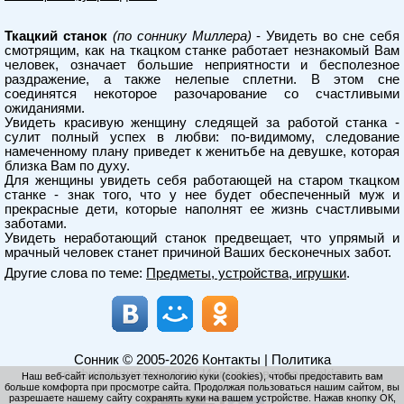
Ткацкий станок
(по соннику Миллера)
- Увидеть во сне себя
смотрящим, как на ткацком станке работает незнакомый Вам
человек, означает большие неприятности и бесполезное
раздражение, а также нелепые сплетни. В этом сне
соединятся некоторое разочарование со счастливыми
ожиданиями.
Увидеть красивую женщину следящей за работой станка -
сулит полный успех в любви: по-видимому, следование
намеченному плану приведет к женитьбе на девушке, которая
близка Вам по духу.
Для женщины увидеть себя работающей на старом ткацком
станке - знак того, что у нее будет обеспеченный муж и
прекрасные дети, которые наполнят ее жизнь счастливыми
заботами.
Увидеть неработающий станок предвещает, что упрямый и
мрачный человек станет причиной Ваших бесконечных забот.
Другие слова по теме:
Предметы, устройства, игрушки
.
Сонник
© 2005-2026
Контакты
|
Политика
конфиденциальности
|
Использование cookies
Наш веб-сайт использует технологию куки (cookies), чтобы предоставить вам
больше комфорта при просмотре сайта. Продолжая пользоваться нашим сайтом, вы
разрешаете нашему сайту сохранять куки на вашем устройстве. Нажав кнопку ОК,