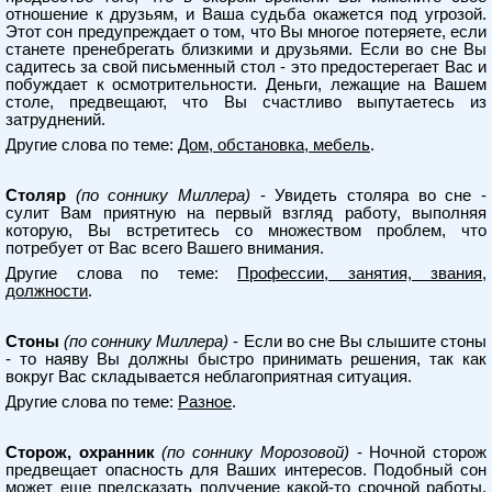
отношение к друзьям, и Ваша судьба окажется под угрозой.
Этот сон предупреждает о том, что Вы многое потеряете, если
станете пренебрегать близкими и друзьями. Если во сне Вы
садитесь за свой письменный стол - это предостерегает Вас и
побуждает к осмотрительности. Деньги, лежащие на Вашем
столе, предвещают, что Вы счастливо выпутаетесь из
затруднений.
Другие слова по теме:
Дом, обстановка, мебель
.
Столяр
(по соннику Миллера)
- Увидеть столяра во сне -
сулит Вам приятную на первый взгляд работу, выполняя
которую, Вы встретитесь со множеством проблем, что
потребует от Вас всего Вашего внимания.
Другие слова по теме:
Профессии, занятия, звания,
должности
.
Стоны
(по соннику Миллера)
- Если во сне Вы слышите стоны
- то наяву Вы должны быстро принимать решения, так как
вокруг Вас складывается неблагоприятная ситуация.
Другие слова по теме:
Разное
.
Сторож, охранник
(по соннику Морозовой)
- Ночной сторож
предвещает опасность для Ваших интересов. Подобный сон
может еще предсказать получение какой-то срочной работы.