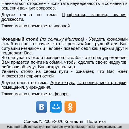
Наниматься сторожем - испытать неуверенность и сомнения в
решении важных вопросов.
Другие слова по теме:
Профессии, занятия, звания,
должности
.
Также можно посмотреть:
часовой
.
Фонарный столб
(по соннику Миллера)
- Увидеть фонарный
столб во сне - означает, что в чрезвычайно трудной для Вас
ситуации незнакомый человек поведет себя как верный друг и
поддержит Вас.
Во сне упасть около фонарного столба - это предупреждение:
Вам придется пойти на обман, чтобы одолеть своих недругов,
либо они обведут Вас вокруг пальца.
Увидеть столб на своем пути - означает, что Вас ждет
множество неприятностей.
Другие слова по теме:
Архитектура, строения, места, парки,
помещения, учреждения
.
Также можно посмотреть:
фонарь
.
Сонник
© 2005-2026
Контакты
|
Политика
конфиденциальности
|
Использование cookies
Наш веб-сайт использует технологию куки (cookies), чтобы предоставить вам