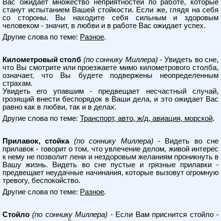
Вас ожидает множество неприятностей по работе, которые
станут испытанием Вашей стойкости. Если же, глядя на себя
со стороны. Вы находите себя сильным и здоровым
человеком - значит, в любви и в работе Вас ожидает успех.
Другие слова по теме:
Разное
.
Километровый столб
(по соннику Миллера)
- Увидеть во сне,
что Вы смотрите или проезжаете мимо километрового столба,
означает, что Вы будете подвержены неопределенным
страхам.
Увидеть его упавшим - предвещает несчастный случай,
грозящий внести беспорядок в Ваши дела, и это ожидает Вас
равно как в любви, так и в делах.
Другие слова по теме:
Транспорт, авто, ж/д, авиация, морской
.
Прилавок, стойка
(по соннику Миллера)
- Видеть во сне
прилавок - говорит о том, что увлечение делом, живой интерес
к нему не позволит лени и нездоровым желаниям проникнуть в
Вашу жизнь. Видеть во сне пустые и грязные прилавки -
предвещает неудачные начинания, которые вызовут огромную
тревогу, беспокойство.
Другие слова по теме:
Разное
.
Стойло
(по соннику Миллера)
- Если Вам приснится стойло -