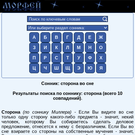
А
Б
В
Г
Д
Е
Ж
З
И
К
Л
М
Н
О
П
Р
С
Т
У
Ф
Х
Ц
Ч
Ш
Щ
Э
Ю
Я
Сонник: сторона во сне
Результаты поиска по соннику: сторона (всего 10
совпадений)
.
Сторона
(по соннику Миллера)
- Если Вы видите во сне
только одну сторону какого-либо предмета - значит, некий
человек, которому Вы собираетесь сделать деловое
предложение, отнесется к нему с безразличием. Если Вы во
сне взираете со стороны на собственные мучения - значит,