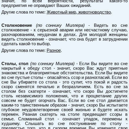
значит, по всей вероятности, результаты какого-то
предприятия не оправдают Ваших ожиданий.
Другие слова по теме:
Животный мир, животноводство
.
Столкновение
(по соннику Миллера)
- Видеть во сне
столкновение - к серьезной аварии или несчастному случаю,
разочарованиям, неудачам в делах. Для молодой женщины
видеть столкновение - означает, что она будет в затруднении
сделать какой-то выбор.
Другие слова по теме:
Разное
.
Столы, стол
(по соннику Миллера)
- Если Вы видите во сне
накрытый к обеду стол - значит, скоро Вас ждут приятные
знакомства и благоприятные обстоятельства. Если Вы видите
во сне пустые столы - опасайтесь ссор и разногласий. Если во
сне Вы убираете со стола - это сулит, что покой и радость
скоро сменятся печалью и безразличием. Есть во сне за
столом без скатерти - означает, что скоро Вы достигнете
столь независимого положения, что и процветание других
совсем не будет огорчать Вас. Если во сне стол двигается
каким-то таинственным образом - значит, скоро Вы испытаете
глубокое неудовлетворение своей жизнью и будете искать
перемен. Рваная скатерть на столе предвещает ссоры в
семье. Сломанный стол - означает упадок, перемены к
худшему. Слышать во сне постукивание по столу -
предвестье того, что в скором времени Вы измените свое