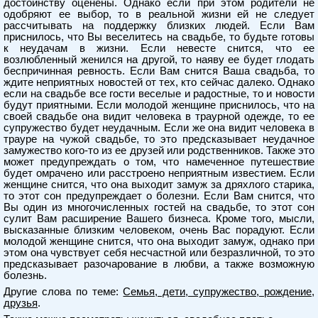
достоинству оценены. Однако если при этом родители не
одобряют ее выбор, то в реальной жизни ей не следует
рассчитывать на поддержку близких людей. Если Вам
приснилось, что Вы веселитесь на свадьбе, то будьте готовы
к неудачам в жизни. Если невесте снится, что ее
возлюбленный женился на другой, то наяву ее будет глодать
беспричинная ревность. Если Вам снится Ваша свадьба, то
ждите неприятных новостей от тех, кто сейчас далеко. Однако
если на свадьбе все гости веселые и радостные, то и новости
будут приятными. Если молодой женщине приснилось, что на
своей свадьбе она видит человека в траурной одежде, то ее
супружество будет неудачным. Если же она видит человека в
трауре на чужой свадьбе, то это предсказывает неудачное
замужество кого-то из ее друзей или родственников. Также это
может предупреждать о том, что намеченное путешествие
будет омрачено или расстроено неприятным известием. Если
женщине снится, что она выходит замуж за дряхлого старика,
то этот сон предупреждает о болезни. Если Вам снится, что
Вы один из многочисленных гостей на свадьбе, то этот сон
сулит Вам расширение Вашего бизнеса. Кроме того, мысли,
высказанные близким человеком, очень Вас порадуют. Если
молодой женщине снится, что она выходит замуж, однако при
этом она чувствует себя несчастной или безразличной, то это
предсказывает разочарование в любви, а также возможную
болезнь.
Другие слова по теме:
Семья, дети, супружество, рождение,
друзья
.