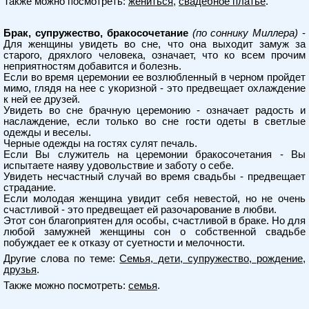
Также можно посмотреть:
жениться
,
свадебное платье
.
Брак, супружество, бракосочетание
(по соннику Миллера)
-
Для женщины увидеть во сне, что она выходит замуж за
старого, дряхлого человека, означает, что ко всем прочим
неприятностям добавится и болезнь.
Если во время церемонии ее возлюбленный в черном пройдет
мимо, глядя на нее с укоризной - это предвещает охлаждение
к ней ее друзей.
Увидеть во сне брачную церемонию - означает радость и
наслаждение, если только во сне гости одеты в светлые
одежды и веселы.
Черные одежды на гостях сулят печаль.
Если Вы служитель на церемонии бракосочетания - Вы
испытаете наяву удовольствие и заботу о себе.
Увидеть несчастный случай во время свадьбы - предвещает
страдание.
Если молодая женщина увидит себя невестой, но не очень
счастливой - это предвещает ей разочарование в любви.
Этот сон благоприятен для особы, счастливой в браке. Но для
любой замужней женщины сон о собственной свадьбе
побуждает ее к отказу от суетности и мелочности.
Другие слова по теме:
Семья, дети, супружество, рождение,
друзья
.
Также можно посмотреть:
семья
.