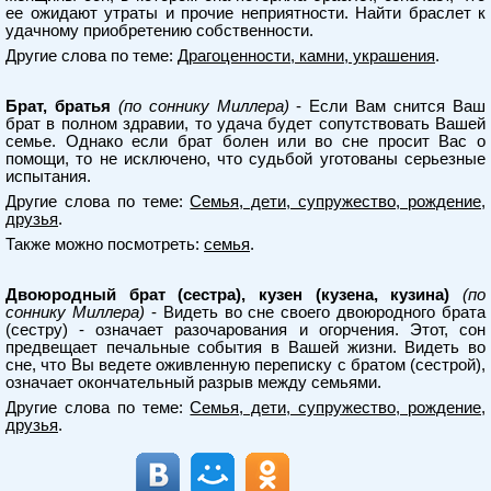
ее ожидают утраты и прочие неприятности. Найти браслет к
удачному приобретению собственности.
Другие слова по теме:
Драгоценности, камни, украшения
.
Брат, братья
(по соннику Миллера)
- Если Вам снится Ваш
брат в полном здравии, то удача будет сопутствовать Вашей
семье. Однако если брат болен или во сне просит Вас о
помощи, то не исключено, что судьбой уготованы серьезные
испытания.
Другие слова по теме:
Семья, дети, супружество, рождение,
друзья
.
Также можно посмотреть:
семья
.
Двоюродный брат (сестра), кузен (кузена, кузина)
(по
соннику Миллера)
- Видеть во сне своего двоюродного брата
(сестру) - означает разочарования и огорчения. Этот, сон
предвещает печальные события в Вашей жизни. Видеть во
сне, что Вы ведете оживленную переписку с братом (сестрой),
означает окончательный разрыв между семьями.
Другие слова по теме:
Семья, дети, супружество, рождение,
друзья
.