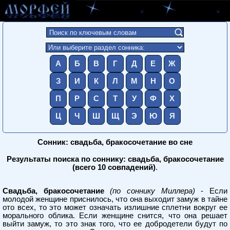
А
Б
В
Г
Д
Е
Ж
З
И
К
Л
М
Н
О
П
Р
С
Т
У
Ф
Х
Ц
Ч
Ш
Щ
Э
Ю
Я
Сонник: свадьба, бракосочетание во сне
Результаты поиска по соннику: свадьба, бракосочетание
(всего 10 совпадений)
.
Свадьба, бракосочетание
(по соннику Миллера)
- Если
молодой женщине приснилось, что она выходит замуж в тайне
ото всех, то это может означать излишние сплетни вокруг ее
морального облика. Если женщине снится, что она решает
выйти замуж, то это знак того, что ее добродетели будут по