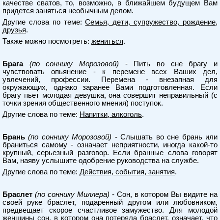
качестве сватов, то, возможно, в ближайшем будущем Вам
придется заняться необычным делом.
Другие слова по теме:
Семья, дети, супружество, рождение,
друзья
.
Также можно посмотреть:
жениться
.
Брага
(по соннику Морозовой)
- Пить во сне брагу и
чувствовать опьянение - к перемене всех Ваших дел,
увлечений, профессии. Перемена - внезапная для
окружающих, однако заранее Вами подготовленная. Если
брагу пьет молодая девушка, она совершит неправильный (с
точки зрения общественного мнения) поступок.
Другие слова по теме:
Напитки, алкоголь
.
Брань
(по соннику Морозовой)
- Слышать во сне брань или
браниться самому - означает неприятности, иногда какой-то
крупный, серьезный разговор. Если бранные слова говорят
Вам, наяву услышите одобрение руководства на службе.
Другие слова по теме:
Действия, события, занятия
.
Браслет
(по соннику Миллера)
- Сон, в котором Вы видите на
своей руке браслет, подаренный другом или любовником,
предвещает скорое счастливое замужество. Для молодой
женщины сон, в котором она потеряла браслет, означает, что