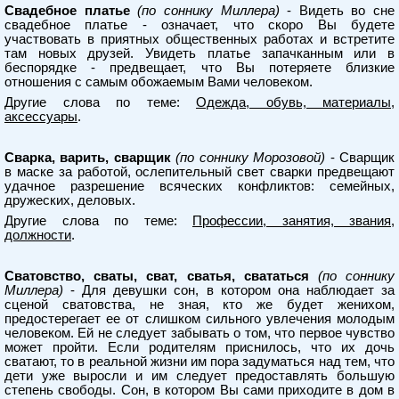
Свадебное платье
(по соннику Миллера)
- Видеть во сне
свадебное платье - означает, что скоро Вы будете
участвовать в приятных общественных работах и встретите
там новых друзей. Увидеть платье запачканным или в
беспорядке - предвещает, что Вы потеряете близкие
отношения с самым обожаемым Вами человеком.
Другие слова по теме:
Одежда, обувь, материалы,
аксессуары
.
Сварка, варить, сварщик
(по соннику Морозовой)
- Сварщик
в маске за работой, ослепительный свет сварки предвещают
удачное разрешение всяческих конфликтов: семейных,
дружеских, деловых.
Другие слова по теме:
Профессии, занятия, звания,
должности
.
Сватовство, сваты, сват, сватья, свататься
(по соннику
Миллера)
- Для девушки сон, в котором она наблюдает за
сценой сватовства, не зная, кто же будет женихом,
предостерегает ее от слишком сильного увлечения молодым
человеком. Ей не следует забывать о том, что первое чувство
может пройти. Если родителям приснилось, что их дочь
сватают, то в реальной жизни им пора задуматься над тем, что
дети уже выросли и им следует предоставлять большую
степень свободы. Сон, в котором Вы сами приходите в дом в