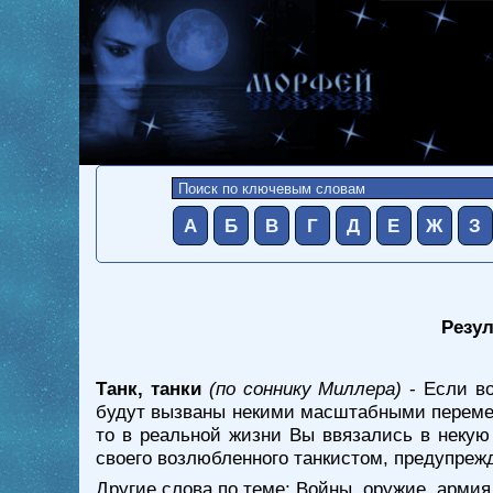
А
Б
В
Г
Д
Е
Ж
З
Резул
Танк, танки
(по соннику Миллера)
- Если во
будут вызваны некими масштабными перемена
то в реальной жизни Вы ввязались в некую 
своего возлюбленного танкистом, предупрежд
Другие слова по теме:
Войны, оружие, армия