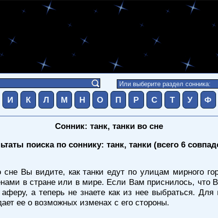
И
К
Л
М
Н
О
П
Р
С
Т
У
Ф
Сонник: танк, танки во сне
ьтаты поиска по соннику: танк, танки (всего 6 совпад
 сне Вы видите, как танки едут по улицам мирного го
ми в стране или в мире. Если Вам приснилось, что Вы
аферу, а теперь не знаете как из нее выбраться. Дл
ает ее о возможных изменах с его стороны.
.