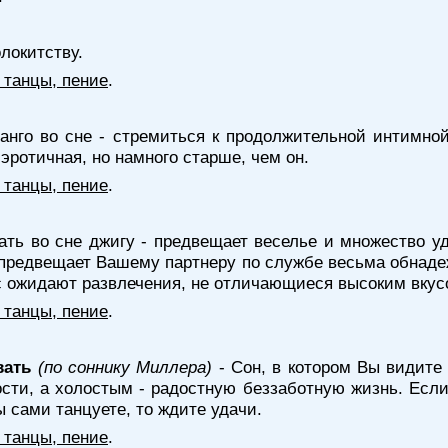
олокитству.
 танцы, пение
.
анго во сне - стремиться к продолжительной интимной
эротичная, но намного старше, чем он.
 танцы, пение
.
ать во сне джигу - предвещает веселье и множество у
предвещает Вашему партнеру по службе весьма обнаде
ас ожидают развлечения, не отличающиеся высоким вкус
 танцы, пение
.
вать
(по соннику Миллера)
- Сон, в котором Вы видите
ти, а холостым - радостную беззаботную жизнь. Если
 сами танцуете, то ждите удачи.
 танцы, пение
.