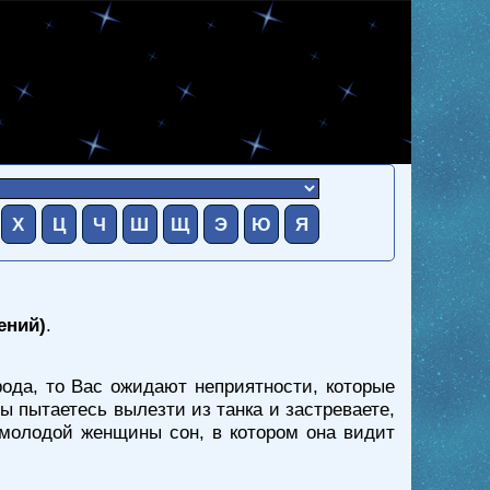
Х
Ц
Ч
Ш
Щ
Э
Ю
Я
ений)
.
рода, то Вас ожидают неприятности, которые
 пытаетесь вылезти из танка и застреваете,
я молодой женщины сон, в котором она видит