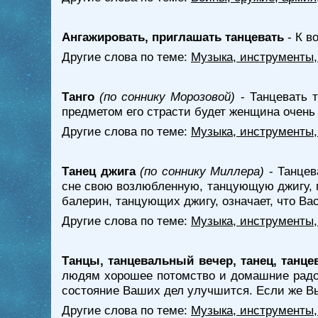
Ангажировать, приглашать танцевать
- К в
Другие слова по теме:
Музыка, инструменты,
Танго
(по соннику Морозовой)
- Танцевать т
предметом его страсти будет женщина очень 
Другие слова по теме:
Музыка, инструменты,
Танец джига
(по соннику Миллера)
- Танцев
сне свою возлюбленную, танцующую джигу, 
балерин, танцующих джигу, означает, что В
Другие слова по теме:
Музыка, инструменты,
Танцы, танцевальный вечер, танец, танце
людям хорошее потомство и домашние радос
состояние Ваших дел улучшится. Если же Вы
Другие слова по теме:
Музыка, инструменты,