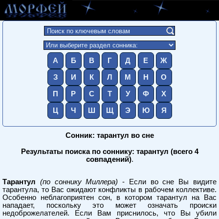
А
Б
В
Г
Д
Е
Ж
З
И
К
Л
М
Н
О
П
Р
С
Т
У
Ф
Х
Ц
Ч
Ш
Щ
Э
Ю
Я
Сонник: тарантул во сне
Результаты поиска по соннику: тарантул (всего 4
совпадений)
.
Тарантул
(по соннику Миллера)
- Если во сне Вы видите
тарантула, то Вас ожидают конфликты в рабочем коллективе.
Особенно неблагоприятен сон, в котором тарантул на Вас
нападает, поскольку это может означать происки
недоброжелателей. Если Вам приснилось, что Вы убили