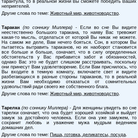
тарантула, то в реальной жизни Вы сможете победить Ваших
неприятелей.
Другие слова по теме:
Животный мир, животноводство
.
Таракан
(по соннику Миллера)
- Если во сне Вы видите
неестественно большого таракана, то наяву Вас тревожит
какая-то мысль, отделаться от которой Вы никак не можете.
На самом же деле, Вам нечего бояться. Сон, в котором Вы
пытаетесь вытравить тараканов, но их наоборот становится
все больше и больше, означает, что в силу определенных
обстоятельств у Вас прибавится забот и обязанностей,
однако Вас это не будет слишком расстраивать, поскольку
они принесут Вам удовлетворение. Если Вам приснилось, что
Вы входите в темную комнату, включаете свет и видите
разбегающихся в разные стороны тараканов, то в реальной
жизни Вам необходимо отказаться от сомнительных
удовольствий ради своего же собственного блага.
Другие слова по теме:
Животный мир, животноводство
.
Тарелка
(по соннику Миллера)
- Для женщины увидеть во сне
тарелки означает, что она будет хорошей хозяйкой и выйдет
замуж за достойного человека. Если она уже замужем, то
сохранит любовь и уважение мужа мудрым ведением
домашних дел.
Другие слова по теме:
Пища, готовка, деликатесы, посуда
.