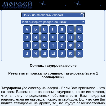
А
Б
В
Г
Д
Е
Ж
З
И
К
Л
М
Н
О
П
Р
С
Т
У
Ф
Х
Ц
Ч
Ш
Щ
Э
Ю
Я
Сонник: татуировка во сне
Результаты поиска по соннику: татуировка (всего 1
совпадений)
.
Татуировка
(по соннику Миллера)
- Если Вам приснилось, что
на всем Вашем теле нанесены татуировки, то не исключено,
что в силу определенных обстоятельств Вам придется
надолго, если не навсегда, покинуть свой дом. Если во сне Вы
видите татуировки на других, то Вас будут безосновательно