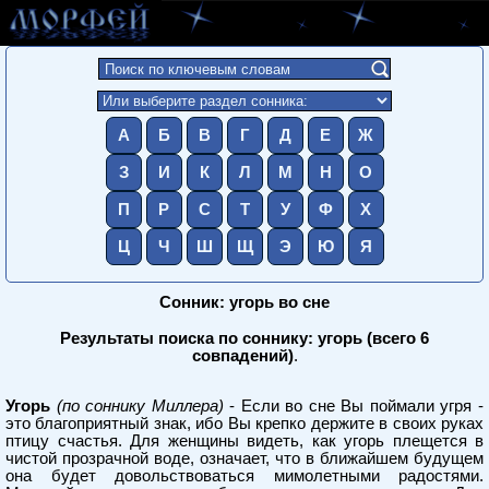
А
Б
В
Г
Д
Е
Ж
З
И
К
Л
М
Н
О
П
Р
С
Т
У
Ф
Х
Ц
Ч
Ш
Щ
Э
Ю
Я
Сонник: угорь во сне
Результаты поиска по соннику: угорь (всего 6
совпадений)
.
Угорь
(по соннику Миллера)
- Если во сне Вы поймали угря -
это благоприятный знак, ибо Вы крепко держите в своих руках
птицу счастья. Для женщины видеть, как угорь плещется в
чистой прозрачной воде, означает, что в ближайшем будущем
она будет довольствоваться мимолетными радостями.