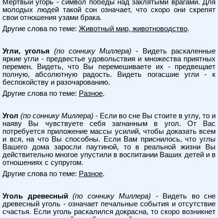
Мертвый угорь - символ победы над заклятыми врагами. Для
молодых людей такой сон означает, что скоро они скрепят
свои отношения узами брака.
Другие слова по теме:
Животный мир, животноводство
.
Угли, уголья
(по соннику Миллера)
- Видеть раскаленные
яркие угли - предвестье удовольствия и множества приятных
перемен. Видеть, что Вы перемешиваете их - предвещает
полную, абсолютную радость. Видеть погасшие угли - к
беспокойству и разочарованию.
Другие слова по теме:
Разное
.
Угол
(по соннику Миллера)
- Если во сне Вы стоите в углу, то и
наяву Вы чувствуете себя загнанным в угол. От Вас
потребуется приложение массы усилий, чтобы доказать всем
и вся, на что Вы способны. Если Вам приснилось, что углы
Вашего дома заросли паутиной, то в реальной жизни Вы
действительно многое упустили в воспитании Ваших детей и в
отношениях с супругом.
Другие слова по теме:
Разное
.
Уголь древесный
(по соннику Миллера)
- Видеть во сне
древесный уголь - означает печальные события и отсутствие
счастья. Если уголь раскалился докрасна, то скоро возникнет