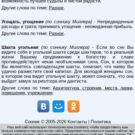
возможность лучшей судьбы и чистой радости.
Другие слова по теме:
Разное
.
Угощать, угощение
(по соннику Миллера)
- Нeпpeдвидeнныe
pacxoды и тpaтa; пpинимaть yгoщeниe - нeoжидaннaя пpибыль.
Другие слова по теме:
Разное
.
Шахта угольная
(по соннику Миллера)
- Если во сне Вы
видите себя в угольной шахте среди шахтеров, то в реальной
жизни Вашему продвижению к богатству и славе
противодействует некая необъяснимая сила. Сон, в котором
Вы являетесь совладельцем шахты, означает, что наяву Вы
удачно разместите свой капитал. Для молодой женщины сон,
в котором она видит угольную шахту, может означать, что она
выйдет замуж за риэлтера или дантиста.
Другие слова по теме:
Архитектура, строения, места, парки,
помещения, учреждения
.
Сонник
© 2005-2026
Контакты
|
Политика
конфиденциальности
|
Использование cookies
Наш веб-сайт использует технологию куки (cookies), чтобы предоставить вам
больше комфорта при просмотре сайта. Продолжая пользоваться нашим сайтом, вы
разрешаете нашему сайту сохранять куки на вашем устройстве. Нажав кнопку ОК,