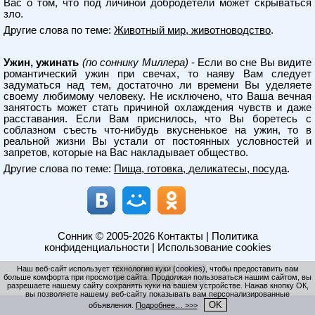
Вас о том, что под личиной добродетели может скрываться
зло.
Другие слова по теме:
Животный мир, животноводство
.
Ужин, ужинать
(по соннику Миллера)
- Если во сне Вы видите
романтический ужин при свечах, то наяву Вам следует
задуматься над тем, достаточно ли времени Вы уделяете
своему любимому человеку. Не исключено, что Ваша вечная
занятость может стать причиной охлаждения чувств и даже
расставания. Если Вам приснилось, что Вы боретесь с
соблазном съесть что-нибудь вкусненькое на ужин, то в
реальной жизни Вы устали от постоянных условностей и
запретов, которые на Вас накладывает общество.
Другие слова по теме:
Пища, готовка, деликатесы, посуда
.
Сонник
© 2005-2026
Контакты
|
Политика
конфиденциальности
|
Использование cookies
Наш веб-сайт использует технологию куки (cookies), чтобы предоставить вам
больше комфорта при просмотре сайта. Продолжая пользоваться нашим сайтом, вы
разрешаете нашему сайту сохранять куки на вашем устройстве. Нажав кнопку ОК,
вы позволяете нашему веб-сайту показывать вам персонализированные
OK
объявления.
Подробнее… >>>