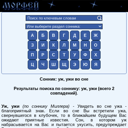
А
Б
В
Г
Д
Е
Ж
З
И
К
Л
М
Н
О
П
Р
С
Т
У
Ф
Х
Ц
Ч
Ш
Щ
Э
Ю
Я
Сонник: уж, ужи во сне
Результаты поиска по соннику: уж, ужи (всего 2
совпадений)
.
Уж, ужи
(по соннику Миллера)
- Увидеть во сне ужа -
благоприятный знак. Если во сне Вы встретили ужа,
свернувшегося в клубочек, то в ближайшем будущем Вас
ожидают приятные известия. Сон, в котором уж
набрасывается на Вас и пытается укусить, предупреждает