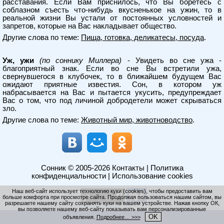
расставания. Если Вам приснилось, что Вы боретесь с
соблазном съесть что-нибудь вкусненькое на ужин, то в
реальной жизни Вы устали от постоянных условностей и
запретов, которые на Вас накладывает общество.
Другие слова по теме:
Пища, готовка, деликатесы, посуда
.
Уж, ужи
(по соннику Миллера)
- Увидеть во сне ужа -
благоприятный знак. Если во сне Вы встретили ужа,
свернувшегося в клубочек, то в ближайшем будущем Вас
ожидают приятные известия. Сон, в котором уж
набрасывается на Вас и пытается укусить, предупреждает
Вас о том, что под личиной добродетели может скрываться
зло.
Другие слова по теме:
Животный мир, животноводство
.
Сонник
© 2005-2026
Контакты
|
Политика
конфиденциальности
|
Использование cookies
Наш веб-сайт использует технологию куки (cookies), чтобы предоставить вам
больше комфорта при просмотре сайта. Продолжая пользоваться нашим сайтом, вы
разрешаете нашему сайту сохранять куки на вашем устройстве. Нажав кнопку ОК,
вы позволяете нашему веб-сайту показывать вам персонализированные
OK
объявления.
Подробнее… >>>