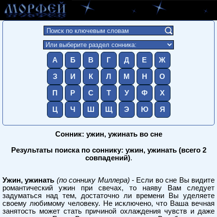
А
Б
В
Г
Д
Е
Ж
З
И
К
Л
М
Н
О
П
Р
С
Т
У
Ф
Х
Ц
Ч
Ш
Щ
Э
Ю
Я
Сонник: ужин, ужинать во сне
Результаты поиска по соннику: ужин, ужинать (всего 2
совпадений)
.
Ужин, ужинать
(по соннику Миллера)
- Если во сне Вы видите
романтический ужин при свечах, то наяву Вам следует
задуматься над тем, достаточно ли времени Вы уделяете
своему любимому человеку. Не исключено, что Ваша вечная
занятость может стать причиной охлаждения чувств и даже