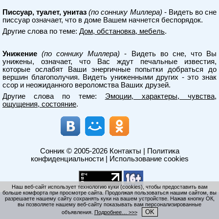
Писсуар, туалет, унитаз
(по соннику Миллера)
- Видеть во сне
писсуар означает, что в доме Вашем начнется беспорядок.
Другие слова по теме:
Дом, обстановка, мебель
.
Унижение
(по соннику Миллера)
- Видеть во сне, что Вы
унижены, означает, что Вас ждут печальные известия,
которые ослабят Ваши энергичные попытки добраться до
вершин благополучия. Видеть униженными других - это знак
ссор и неожиданного вероломства Ваших друзей.
Другие слова по теме:
Эмоции, характеры, чувства,
ощущения, состояние
.
Сонник
© 2005-2026
Контакты
|
Политика
конфиденциальности
|
Использование cookies
Наш веб-сайт использует технологию куки (cookies), чтобы предоставить вам
больше комфорта при просмотре сайта. Продолжая пользоваться нашим сайтом, вы
разрешаете нашему сайту сохранять куки на вашем устройстве. Нажав кнопку ОК,
вы позволяете нашему веб-сайту показывать вам персонализированные
OK
объявления.
Подробнее… >>>