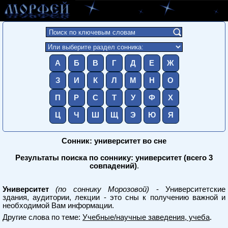
А
Б
В
Г
Д
Е
Ж
З
И
К
Л
М
Н
О
П
Р
С
Т
У
Ф
Х
Ц
Ч
Ш
Щ
Э
Ю
Я
Сонник: университет во сне
Результаты поиска по соннику: университет (всего 3
совпадений)
.
Университет
(по соннику Морозовой)
- Университетские
здания, аудитории, лекции - это сны к получению важной и
необходимой Вам информации.
Другие слова по теме:
Учебные/научные заведения, учеба
.