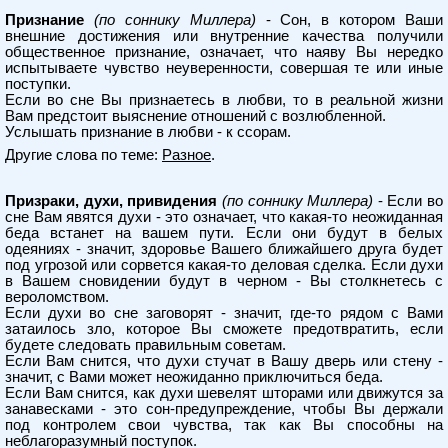
Признание
(по соннику Миллера)
- Сон, в котором Ваши
внешние достижения или внутренние качества получили
общественное признание, означает, что наяву Вы нередко
испытываете чувство неуверенности, совершая те или иные
поступки.
Если во сне Вы признаетесь в любви, то в реальной жизни
Вам предстоит выяснение отношений с возлюбленной.
Услышать признание в любви - к ссорам.
Другие слова по теме:
Разное
.
Призраки, духи, привидения
(по соннику Миллера)
- Если во
сне Вам явятся духи - это означает, что какая-то неожиданная
беда встанет на вашем пути. Если они будут в белых
одеяниях - значит, здоровье Вашего ближайшего друга будет
под угрозой или сорвется какая-то деловая сделка. Если духи
в Вашем сновидении будут в черном - Вы столкнетесь с
вероломством.
Если духи во сне заговорят - значит, где-то рядом с Вами
затаилось зло, которое Вы сможете предотвратить, если
будете следовать правильным советам.
Если Вам снится, что духи стучат в Вашу дверь или стену -
значит, с Вами может неожиданно приключиться беда.
Если Вам снится, как духи шевелят шторами или движутся за
занавесками - это сон-предупреждение, чтобы Вы держали
под контролем свои чувства, так как Вы способны на
неблагоразумный поступок.