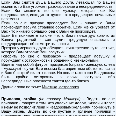
Если Вам снится душа Вашего друга, летающая по Вашей
комнате, то Вам угрожает разочарование и неопределенность.
Если Вы слышите во сне музыку, которая, как Вы
предполагаете, исходит от духов - это предвещает печальные
перемены.
Если во сне призрак преследует Вас - значит, с Вами
произойдет весьма странное событие. Если же он убегает от
Вас - то никаких больших бед с Вами не произойдет.
Если Вы понимаете во сне, что к Вам явился дух кого-то из
Ваших родителей - сон сулит грядущую опасность и
предупреждает об осмотрительности.
Призрак умершего друга обещает неинтересное путешествие,
которое Вам отравит Ваш попутчик.
Говорить во сне с призраком - предвещает ловушку и
побуждает к осторожности в общении с незнакомыми.
Видеть над собой фигуры призраков (справа - женскую, слева
- мужскую) - сулит Вам весьма благоприятные обстоятельства
и Ваш быстрый взлет к славе. Но после такого сна Вы должны
быть крайне осторожны в своих поступках, ибо
непредвиденные опасности таятся где-то близко.
Другие слова по теме:
Мистика, астрология
.
Прилавок, стойка
(по соннику Миллера)
- Видеть во сне
прилавок - говорит о том, что увлечение делом, живой интерес
к нему не позволит лени и нездоровым желаниям проникнуть в
Вашу жизнь. Видеть во сне пустые и грязные прилавки -
предвещает неудачные начинания, которые вызовут огромную