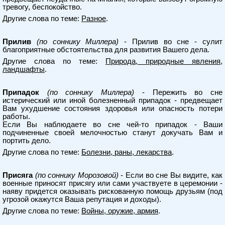
тревогу, беспокойство.
Другие слова по теме:
Разное
.
Прилив
(по соннику Миллера)
- Прилив во сне - сулит
благоприятные обстоятельства для развития Вашего дела.
Другие слова по теме:
Природа, природные явления,
ландшафты
.
Припадок
(по соннику Миллера)
- Пережить во сне
истерический или иной болезненный припадок - предвещает
Вам ухудшение состояния здоровья или опасность потери
работы.
Если Вы наблюдаете во сне чей-то припадок - Ваши
подчиненные своей мелочностью станут докучать Вам и
портить дело.
Другие слова по теме:
Болезни, раны, лекарства
.
Присяга
(по соннику Морозовой)
- Если во сне Вы видите, как
военные приносят присягу или сами участвуете в церемонии -
наяву придется оказывать рискованную помощь друзьям (под
угрозой окажутся Ваша репутация и доходы).
Другие слова по теме:
Войны, оружие, армия
.