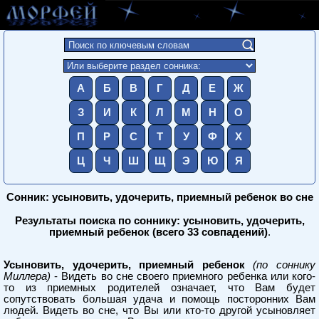
А
Б
В
Г
Д
Е
Ж
З
И
К
Л
М
Н
О
П
Р
С
Т
У
Ф
Х
Ц
Ч
Ш
Щ
Э
Ю
Я
Сонник: усыновить, удочерить, приемный ребенок во сне
Результаты поиска по соннику: усыновить, удочерить,
приемный ребенок (всего 33 совпадений)
.
Усыновить, удочерить, приемный ребенок
(по соннику
Миллера)
- Видеть во сне своего приемного ребенка или кого-
то из приемных родителей означает, что Вам будет
сопутствовать большая удача и помощь посторонних Вам
людей. Видеть во сне, что Вы или кто-то другой усыновляет