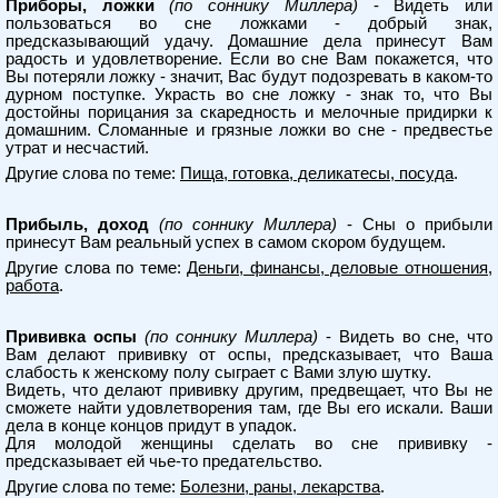
Приборы, ложки
(по соннику Миллера)
- Видеть или
пользоваться во сне ложками - добрый знак,
предсказывающий удачу. Домашние дела принесут Вам
радость и удовлетворение. Если во сне Вам покажется, что
Вы потеряли ложку - значит, Вас будут подозревать в каком-то
дурном поступке. Украсть во сне ложку - знак то, что Вы
достойны порицания за скаредность и мелочные придирки к
домашним. Сломанные и грязные ложки во сне - предвестье
утрат и несчастий.
Другие слова по теме:
Пища, готовка, деликатесы, посуда
.
Прибыль, доход
(по соннику Миллера)
- Сны о прибыли
принесут Вам реальный успех в самом скором будущем.
Другие слова по теме:
Деньги, финансы, деловые отношения,
работа
.
Прививка оспы
(по соннику Миллера)
- Видеть во сне, что
Вам делают прививку от оспы, предсказывает, что Ваша
слабость к женскому полу сыграет с Вами злую шутку.
Видеть, что делают прививку другим, предвещает, что Вы не
сможете найти удовлетворения там, где Вы его искали. Ваши
дела в конце концов придут в упадок.
Для молодой женщины сделать во сне прививку -
предсказывает ей чье-то предательство.
Другие слова по теме:
Болезни, раны, лекарства
.