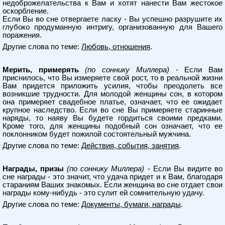
недоброжелательства к Вам и хотят нанести Вам жестокое
оскорбление.
Если Вы во сне отвергаете ласку - Вы успешно разрушите их
глубоко продуманную интригу, организованную для Вашего
поражения.
Другие слова по теме:
Любовь, отношения
.
Мерить, примерять
(по соннику Миллера)
- Если Вам
приснилось, что Вы измеряете свой рост, то в реальной жизни
Вам придется приложить усилия, чтобы преодолеть все
возникшие трудности. Для молодой женщины сон, в котором
она примеряет свадебное платье, означает, что ее ожидает
крупное наследство. Если во сне Вы примеряете старинные
наряды, то наяву Вы будете гордиться своими предками.
Кроме того, для женщины подобный сон означает, что ее
поклонником будет пожилой состоятельный мужчина.
Другие слова по теме:
Действия, события, занятия
.
Награды, призы
(по соннику Миллера)
- Если Вы видите во
сне награды - это значит, что удача придет и к Вам, благодаря
стараниям Ваших знакомых. Если женщина во сне отдает свои
награды кому-нибудь - это сулит ей сомнительную удачу.
Другие слова по теме:
Документы, бумаги, награды
.