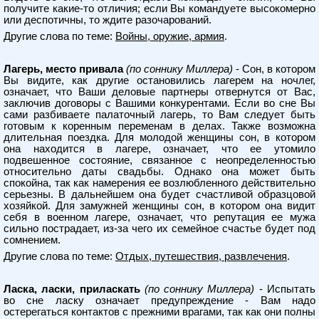
получите какие-то отличия; если Вы командуете высокомерно
или деспотичны, то ждите разочарований.
Другие слова по теме:
Войны, оружие, армия
.
Лагерь, место привала
(по соннику Миллера)
- Сон, в котором
Вы видите, как другие остановились лагерем на ночлег,
означает, что Ваши деловые партнеры отвернутся от Вас,
заключив договоры с Вашими конкурентами. Если во сне Вы
сами разбиваете палаточный лагерь, то Вам следует быть
готовым к коренным переменам в делах. Также возможна
длительная поездка. Для молодой женщины сон, в котором
она находится в лагере, означает, что ее утомило
подвешенное состояние, связанное с неопределенностью
относительно даты свадьбы. Однако она может быть
спокойна, так как намерения ее возлюбленного действительно
серьезны. В дальнейшем она будет счастливой образцовой
хозяйкой. Для замужней женщины сон, в котором она видит
себя в военном лагере, означает, что репутация ее мужа
сильно пострадает, из-за чего их семейное счастье будет под
сомнением.
Другие слова по теме:
Отдых, путешествия, развлечения
.
Ласка, ласки, приласкать
(по соннику Миллера)
- Испытать
во сне ласку означает предупреждение - Вам надо
остерегаться контактов с прежними врагами, так как они полны