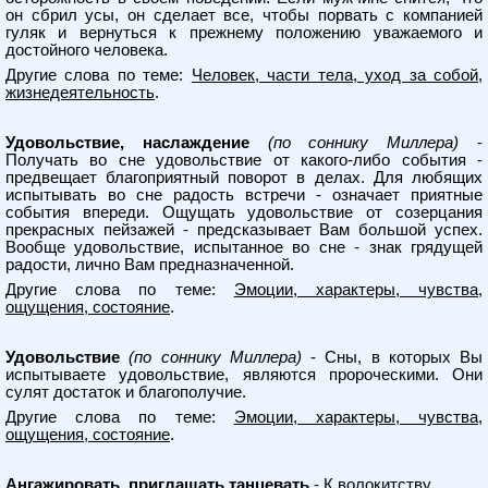
он сбрил усы, он сделает все, чтобы порвать с компанией
гуляк и вернуться к прежнему положению уважаемого и
достойного человека.
Другие слова по теме:
Человек, части тела, уход за собой,
жизнедеятельность
.
Удовольствие, наслаждение
(по соннику Миллера)
-
Получать во сне удовольствие от какого-либо события -
предвещает благоприятный поворот в делах. Для любящих
испытывать во сне радость встречи - означает приятные
события впереди. Ощущать удовольствие от созерцания
прекрасных пейзажей - предсказывает Вам большой успех.
Вообще удовольствие, испытанное во сне - знак грядущей
радости, лично Вам предназначенной.
Другие слова по теме:
Эмоции, характеры, чувства,
ощущения, состояние
.
Удовольствие
(по соннику Миллера)
- Сны, в которых Вы
испытываете удовольствие, являются пророческими. Они
сулят достаток и благополучие.
Другие слова по теме:
Эмоции, характеры, чувства,
ощущения, состояние
.
Ангажировать, приглашать танцевать
- К волокитству.