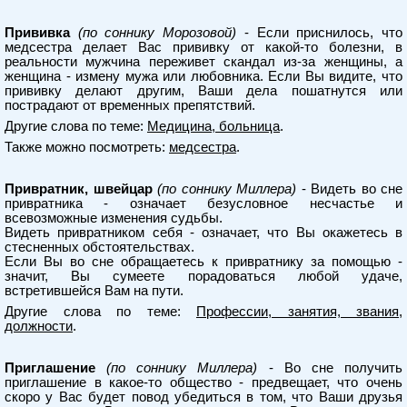
Прививка
(по соннику Морозовой)
- Если приснилось, что
медсестра делает Вас прививку от какой-то болезни, в
реальности мужчина переживет скандал из-за женщины, а
женщина - измену мужа или любовника. Если Вы видите, что
прививку делают другим, Ваши дела пошатнутся или
пострадают от временных препятствий.
Другие слова по теме:
Медицина, больница
.
Также можно посмотреть:
медсестра
.
Привратник, швейцар
(по соннику Миллера)
- Видеть во сне
привратника - означает безусловное несчастье и
всевозможные изменения судьбы.
Видеть привратником себя - означает, что Вы окажетесь в
стесненных обстоятельствах.
Если Вы во сне обращаетесь к привратнику за помощью -
значит, Вы сумеете порадоваться любой удаче,
встретившейся Вам на пути.
Другие слова по теме:
Профессии, занятия, звания,
должности
.
Приглашение
(по соннику Миллера)
- Во сне получить
приглашение в какое-то общество - предвещает, что очень
скоро у Вас будет повод убедиться в том, что Ваши друзья