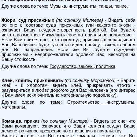
Другие слова по теме:
Музыка, инструменты, танцы, пение
.
Жюри, суд присяжных
(по соннику Миллера)
- Видеть себя
во сне в составе суда присяжных или какого-то жюри -
означает Вашу неудовлетворенность работой. Вы будете
искать возможности изменить свое материальное положение.
Если Вам снится сон, в котором суд присяжных оправдывает
Вас, Ваш бизнес будет успешен и дела пойдут в желательном
для Вс направлении. Если же Вы будете осуждены
присяжными - недоброжелатели одолеют Вас, несмотря на
Вашу стойкость.
Другие слова по теме:
Государство, законы, политика
.
Клей, клеить, приклеивать
(по соннику Морозовой)
- Варить
клей - к хлопотам; видеть клей, прикреивать что-то -
разувериться в любви дорогого для Вас человека (его интерес
к Вам имел исключительно материальную подоплеку).
Другие слова по теме:
Строительство, инструменты,
материалы
.
Команда, приказ
(по соннику Миллера)
- Видеть во сне, что
Вами командуют, означает, что Ваши коллеги осудят Ваше
демонстративное презрение по отношению к начальству.
Видеть во сне, что Вы отдаете команды - значит, что Вы