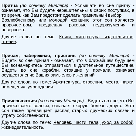
Притча
(по соннику Миллера)
- Услышать во сне притчу -
означает, что Вы будете нерешительны в своих поступках, в
то время, как Вам предстоит сделать правильный выбор.
Возлюбленному или молодой женщине этот сон является
пророчеством, предвещая роковые недоразумения и
неверность.
Другие слова по теме:
Книги, литература, издательство,
чтение
.
Причал, набережная, пристань
(по соннику Миллера)
-
Видеть во сне причал - означает, что в ближайшем будущем
Вы вознамеритесь отправиться в длительное путешествие.
Видеть во сне корабли, стоящие у причала, означает
осуществление Ваших замыслов и желаний.
Другие слова по теме:
Архитектура, строения, места, парки,
помещения, учреждения
.
Причесываться
(по соннику Миллера)
- Видеть во сне, что Вы
причесываете волосы, означает скорую болезнь друга. Этот
сон также предвещает распад старых дружеских связей и
утрату собственности.
Другие слова по теме:
Человек, части тела, уход за собой,
жизнедеятельность
.