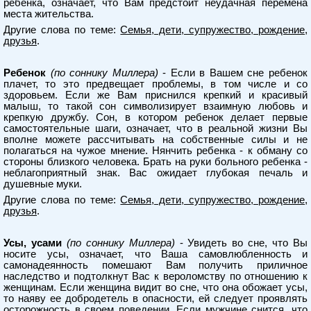
ребенка, означает, что Вам предстоит неудачная перемена
места жительства.
Другие слова по теме:
Семья, дети, супружество, рождение,
друзья
.
Ребенок
(по соннику Миллера)
- Если в Вашем сне ребенок
плачет, то это предвещает проблемы, в том числе и со
здоровьем. Если же Вам приснился крепкий и красивый
малыш, то такой сон символизирует взаимную любовь и
крепкую дружбу. Сон, в котором ребенок делает первые
самостоятельные шаги, означает, что в реальной жизни Вы
вполне можете рассчитывать на собственные силы и не
полагаться на чужое мнение. Нянчить ребенка - к обману со
стороны близкого человека. Брать на руки больного ребенка -
неблагоприятный знак. Вас ожидает глубокая печаль и
душевные муки.
Другие слова по теме:
Семья, дети, супружество, рождение,
друзья
.
Усы, усами
(по соннику Миллера)
- Увидеть во сне, что Вы
носите усы, означает, что Ваша самовлюбленность и
самонадеянность помешают Вам получить приличное
наследство и подтолкнут Вас к вероломству по отношению к
женщинам. Если женщина видит во сне, что она обожает усы,
то наяву ее добродетель в опасности, ей следует проявлять
осторожность в своем поведении. Если мужчине снится, что