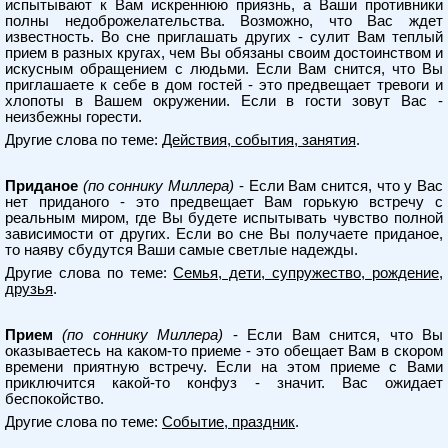
испытывают к Вам искреннюю приязнь, а Ваши противники
полны недоброжелательства. Возможно, что Вас ждет
известность. Во сне приглашать других - сулит Вам теплый
прием в разных кругах, чем Вы обязаны своим достоинством и
искусным обращением с людьми. Если Вам снится, что Вы
приглашаете к себе в дом гостей - это предвещает тревоги и
хлопоты в Вашем окружении. Если в гости зовут Вас -
неизбежны горести.
Другие слова по теме:
Действия, события, занятия
.
Приданое
(по соннику Миллера)
- Если Вам снится, что у Вас
нет приданого - это предвещает Вам горькую встречу с
реальным миром, где Вы будете испытывать чувство полной
зависимости от других. Если во сне Вы получаете приданое,
то наяву сбудутся Ваши самые светлые надежды.
Другие слова по теме:
Семья, дети, супружество, рождение,
друзья
.
Прием
(по соннику Миллера)
- Если Вам снится, что Вы
оказываетесь на каком-то приеме - это обещает Вам в скором
времени приятную встречу. Если на этом приеме с Вами
приключится какой-то конфуз - значит. Вас ожидает
беспокойство.
Другие слова по теме:
Событие, праздник
.