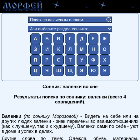
А
Б
В
Г
Д
Е
Ж
З
И
К
Л
М
Н
О
П
Р
С
Т
У
Ф
Х
Ц
Ч
Ш
Щ
Э
Ю
Я
Сонник: валенки во сне
Результаты поиска по соннику: валенки (всего 4
совпадений)
.
Валенки
(по соннику Морозовой)
- Видеть на себе или на
других людях валенки - знак перемены во взаимоотношениях
(как к лучшему, так и к худшему). Валенки сами по себе - уют
в доме и успех в делах.
Другие слова по теме:
Одежда, обувь, материалы,