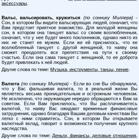
аксессуары
.
Вальс, вальсировать, кружиться
(по соннику Миллера)
-
Сон, в котором Вы видите вальсирующих людей, означает, что
Вам предстоит приятное знакомство. Для молодой женщины
сон, в котором она танцует вальс со своим возлюбленным,
означает, что у нее будет много поклонников, однако никто из
них не станет ее мужем. Если же ей приснилось, что ее
возлюбленный танцует с другой женщиной, то наяву она
сможет преодолеть все препятствия на пути к своему
счастью. Если она сама танцует с женщиной, то ее доброта
будет привлекать к ней людей.
Другие слова по теме:
Музыка, инструменты, танцы, пение
.
Валюта
(по соннику Миллера)
- Если во сне Вы обнаружили,
что у Вас фальшивая валюта, то в реальной жизни Вы
являетесь весьма проницательным и острожным человеком.
Не исключено, что окружающие нередко обращаются к Вам за
советом. Если Вам приснилось, что Вы расплачиваетесь
валютой, то наяву Вас ожидают временные финансовые
затруднения, однако благодаря Вашим деловым качествам Вы
легко с ними справитесь. Сон, в котором Вы открываете
валютный вклад, говорит о возможности получения крупного
наследства.
Другие слова по теме:
Деньги, финансы, деловые отношения,