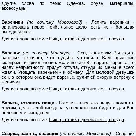
Другие слова по теме:
Одежда, обувь, материалы,
аксессуары
.
Вареники
(по соннику Морозовой)
- Лепить вареники -
организовать новое прибыльное дело; есть их - большая
выгода, успех.
Другие слова по теме:
Пища, готовка, деликатесы, посуда
.
Варенье
(по соннику Миллера)
- Сон, в котором Вы едите
варенье, означает, что судьба уготовила Вам приятные
сюрпризы и приключения. Если во сне Вы варите варенье, то
наяву неприятности придут оттуда, откуда их меньше всего
ждали. Угощать вареньем - к обману. Для молодой девушки
сон, в котором она видит варенье, сулит ей скорую встречу с
женихом.
Другие слова по теме:
Пища, готовка, деликатесы, посуда
.
Варить, готовить пищу
- Готовить какую-то пищу - помогать
другим, делать добрые дела, успех которых будет и для Вас
полезным и выгодным.
Другие слова по теме:
Пища, готовка, деликатесы, посуда
.
Сварка, варить, сварщик
(по соннику Морозовой)
- Сварщик