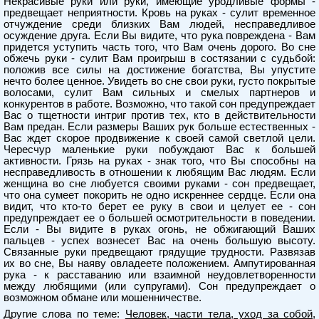
Некрасивые руки или руки, имеющие уродливые формы -
предвещает неприятности. Кровь на руках - сулит временное
отчуждение среди близких Вам людей, несправедливое
осуждение друга. Если Вы видите, что рука повреждена - Вам
придется уступить часть того, что Вам очень дорого. Во сне
обжечь руки - сулит Вам проигрыш в состязании с судьбой:
положив все силы на достижение богатства, Вы упустите
нечто более ценное. Увидеть во сне свои руки, густо покрытые
волосами, сулит Вам сильных и смелых партнеров и
конкурентов в работе. Возможно, что такой сон предупреждает
Вас о тщетности интриг против тех, кто в действительности
Вам предан. Если размеры Ваших рук больше естественных -
Вас ждет скорое продвижение к своей самой светлой цели.
Чересчур маленькие руки побуждают Вас к большей
активности. Грязь на руках - знак того, что Вы способны на
несправедливость в отношении к любящим Вас людям. Если
женщина во сне любуется своими руками - сон предвещает,
что она сумеет покорить не одно искреннее сердце. Если она
видит, что кто-то берет ее руку в свои и целует ее - сон
предупреждает ее о большей осмотрительности в поведении.
Если - Вы видите в руках огонь, не обжигающий Ваших
пальцев - успех вознесет Вас на очень большую высоту.
Связанные руки предвещают грядущие трудности. Развязав
их во сне, Вы наяву овладеете положением. Ампутированная
рука - к расставанию или взаимной неудовлетворенности
между любящими (или супругами). Сон предупреждает о
возможном обмане или мошенничестве.
Другие слова по теме:
Человек, части тела, уход за собой,