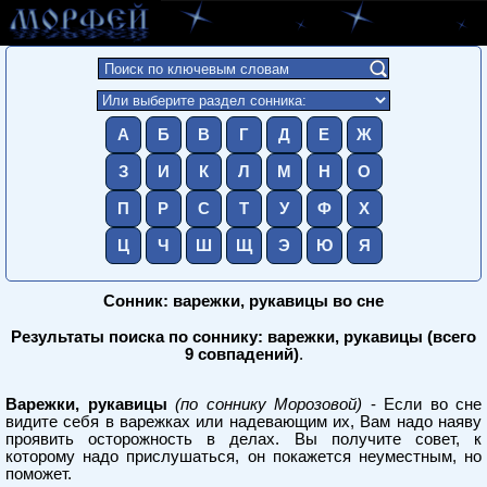
А
Б
В
Г
Д
Е
Ж
З
И
К
Л
М
Н
О
П
Р
С
Т
У
Ф
Х
Ц
Ч
Ш
Щ
Э
Ю
Я
Сонник: варежки, рукавицы во сне
Результаты поиска по соннику: варежки, рукавицы (всего
9 совпадений)
.
Варежки, рукавицы
(по соннику Морозовой)
- Если во сне
видите себя в варежках или надевающим их, Вам надо наяву
проявить осторожность в делах. Вы получите совет, к
которому надо прислушаться, он покажется неуместным, но
поможет.