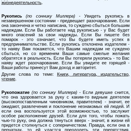
жизнедеятельность
.
Рукопись
(по соннику Миллера)
- Увидеть рукопись в
незавершенном состоянии - предвещает разочарование. Если
она закончена и четко написана, то суждено сбыться большим
надеждам. Если Вы работаете над рукописью - у Вас будет
много опасений за свои надежды. Если Вы пишете без
помарок - это означает, что Вы будете иметь успех в
предпринимательстве. Если рукопись отклонена издателем -
то наяву Вам покажется, что Вашим надеждам не суждено
сбыться, но со временем Ваши самые смелые желания
обратятся в реальность. Если Вы потеряли рукопись - то Вас
наяву ждет разочарование. Если Вы увидите ее горящей -
Ваши работы принесут Вам доход и авторитет.
Другие слова по теме:
Книги, литература, издательство,
чтение
.
Рукопожатие
(по соннику Миллера)
- Если девушке снится,
что она здоровается за руку с каким-то видным деятелем
(высокопоставленным чиновником, правителем) - значит, ее
ожидают, развлечения и поклонение незнакомых ей людей. И
если она воспользуется этой возможностью, то заслужит
особое расположение друзей. Если для того, чтобы пожать
чью-то руку, она должна тянуться вверх - значит, в жизни ей
придется столкнуться с соперничеством. Правда, если она в
перчатках, то ей удастся преодолеть эти препятствия.