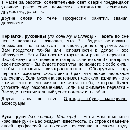
в маске за работой, ослепительный свет сварки предвещают
удачное разрешение всяческих конфликтов: семейных,
дружеских, деловых.
Другие слова по теме:
Профессии, занятия, звания,
должности
.
Перчатки, руковицы
(по соннику Миллера)
- Надеть во сне
новые перчатки - означает, что Вы будете осторожны,
бережливы, но не корыстны в своих делах с другими. Хотя
Вам предстоят тяжбы или неприятности в делах - все
образуется. Если Вы носите старые или рваные перчатки -
Вас обманут и Вы понесете потери. Если во сне Вы потеряли
свои перчатки - Вы будете покинуты, но найдете в себе силы,
чтобы сохранить жизнерадостность. Обнаружить пару
перчаток означает счастливый брак или новое любовное
увлечение. Если мужчина застегивает женскую перчатку - это
значит, что в его жизни появится особа, которая будет
угрожать ему разоблачением. Если Вы снимаете перчатки -
Вас ждет незначительный успех в делах и в любви.
Другие слова по теме:
Одежда, обувь, материалы,
аксессуары
.
Рука, руки
(по соннику Миллера)
- Если Вам приснятся
красивые руки - Вас ожидает известность, быстрое овладение
своей профессией и высокое положение в своем кругу.