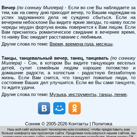
Вечер
(по соннику Миллера)
- Если во сне Вы наблюдаете за
тем, как на смену дню приходит вечер, то Вашим надеждам на
успех задуманного дела не суждено сбыться. Если на
вечернем небосклоне Вы видите яркие звезды, то наяву после
череды неудач фортуна вновь повернется к Вам лицом. Если
Вам приснилось романтическое свидание в вечернее время,
то наяву Вас ожидает расставание с любимым.
Другие слова по теме:
Время, времена года, месяцы
.
Танцы, танцевальный вечер, танец, танцевать
(по соннику
Миллера)
- Сон, в котором Вы видите танцующих веселых
детей, сулит семейным людям хорошее потомство и
домашние радости, а холостым - радостную беззаботную
жизнь. Если Вам снится, что танцуют пожилые люди, то
состояние Ваших дел улучшится. Если же Вы сами танцуете,
то ждите удачи.
Другие слова по теме:
Музыка, инструменты, танцы, пение
.
Сонник
© 2005-2026
Контакты
|
Политика
конфиденциальности
|
Использование cookies
Наш веб-сайт использует технологию куки (cookies), чтобы предоставить вам
больше комфорта при просмотре сайта. Продолжая пользоваться нашим сайтом, вы
разрешаете нашему сайту сохранять куки на вашем устройстве. Нажав кнопку ОК,