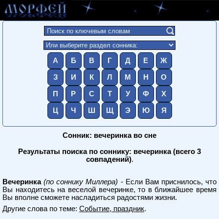
А
Б
В
Г
Д
Е
Ж
З
И
К
Л
М
Н
О
П
Р
С
Т
У
Ф
Х
Ц
Ч
Ш
Щ
Э
Ю
Я
Сонник: вечеринка во сне
Результаты поиска по соннику: вечеринка (всего 3
совпадений)
.
Вечеринка
(по соннику Миллера)
- Если Вам приснилось, что
Вы находитесь на веселой вечеринке, то в ближайшее время
Вы вполне сможете насладиться радостями жизни.
Другие слова по теме:
Событие, праздник
.