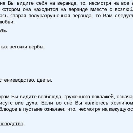
не Вы видите себя на веранде, то, несмотря на все 
отором она находится на веранде вместе с возлюбл
ась старая полуразрушенная веранда, то Вам следуе
любви.
ель
.
ках веточки вербы:
стениеводство, цветы
.
тором Вы видите верблюда, груженного поклажей, означа
исутствие духа. Если во сне Вы являетесь хозяино
рблюдов в пустыне означает, что, несмотря на кажущую
новодство
.