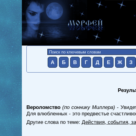
А
Б
В
Г
Д
Е
Ж
З
Резуль
Вероломство
(по соннику Миллера)
- Увиде
Для влюбленных - это предвестье счастливо
Другие слова по теме:
Действия, события, з