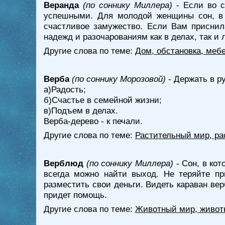
Веранда
(по соннику Миллера)
- Если во с
успешными. Для молодой женщины сон, в к
счастливое замужество. Если Вам приснил
надежд и разочарованиям как в делах, так и 
Другие слова по теме:
Дом, обстановка, меб
Верба
(по соннику Морозовой)
- Держать в ру
а)Радость;
б)Счастье в семейной жизни;
в)Подъем в делах.
Верба-дерево - к печали.
Другие слова по теме:
Растительный мир, ра
Верблюд
(по соннику Миллера)
- Сон, в ко
всегда можно найти выход. Не теряйте пр
разместить свои деньги. Видеть караван ве
придет помощь.
Другие слова по теме:
Животный мир, живот