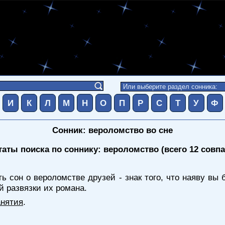
И
К
Л
М
Н
О
П
Р
С
Т
У
Ф
Сонник: вероломство во сне
таты поиска по соннику: вероломство (всего 12 совп
ть сон о вероломстве друзей - знак того, что наяву вы
й развязки их романа.
анятия
.