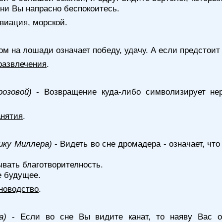
зни Вы напрасно беспокоитесь.
 авиация, морской
.
ом на лошади означает победу, удачу. А если предстои
развлечения
.
розовой)
- Возвращение куда-либо символизирует нер
анятия
.
нику Миллера)
- Видеть во сне дромадера - означает, чт
ывать благотворителность.
е будущее.
новодство
.
а)
- Если во сне Вы видите канат, то наяву Вас о