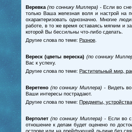
Веревка
(по соннику Миллера)
- Если во сне
только Ваша железная воля и настрой на п
охарактеризовать однозначно. Многие люди
работе, в то же время оставаясь мягким и з
которой Вы бессильны что-либо сделать.
Другие слова по теме:
Разное
.
Вереск (цветы вереска)
(по соннику Милле
Вас к успеху.
Другие слова по теме:
Растительный мир, ра
Веретено
(по соннику Миллера)
- Видеть во
Ваши интересы пострадают.
Другие слова по теме:
Предметы, устройства
Вертолет
(по соннику Миллера)
- Если во с
отношение к делам будет оценено по досто
острове или на дрейфующей льдине без связ