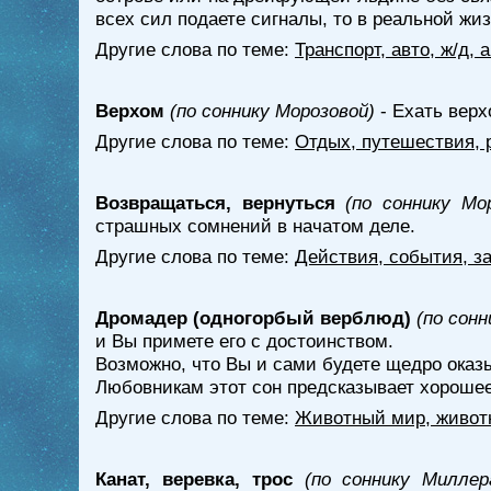
всех сил подаете сигналы, то в реальной жи
Другие слова по теме:
Транспорт, авто, ж/д,
Верхом
(по соннику Морозовой)
- Ехать верх
Другие слова по теме:
Отдых, путешествия, 
Возвращаться, вернуться
(по соннику Мо
страшных сомнений в начатом деле.
Другие слова по теме:
Действия, события, з
Дромадер (одногорбый верблюд)
(по сон
и Вы примете его с достоинством.
Возможно, что Вы и сами будете щедро оказ
Любовникам этот сон предсказывает хороше
Другие слова по теме:
Животный мир, живот
Канат, веревка, трос
(по соннику Миллер