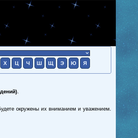
Х
Ц
Ч
Ш
Щ
Э
Ю
Я
адений)
.
 будете окружены их вниманием и уважением.