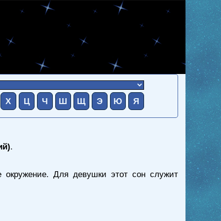
Х
Ц
Ч
Ш
Щ
Э
Ю
Я
ий)
.
 окружение. Для девушки этот сон служит