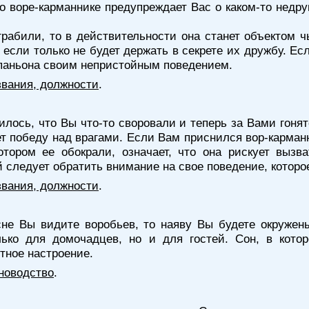
о воре-карманнике предупреждает Вас о каком-то недруг
рабили, то в действительности она станет объектом ч
если только не будет держать в секрете их дружбу. Есл
мпаньона своим непристойным поведением.
звания, должности
.
лось, что Вы что-то своровали и теперь за Вами гонят
ет победу над врагами. Если Вам приснился вор-карманн
тором ее обокрали, означает, что она рискует вызва
й следует обратить внимание на свое поведение, которо
звания, должности
.
не Вы видите воробьев, то наяву Вы будете окруже
ко для домочадцев, но и для гостей. Сон, в котор
стное настроение.
новодство
.