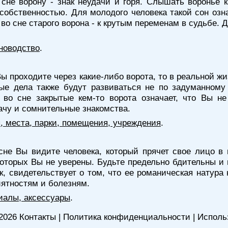
сне ворону - знак неудачи и горя. Слышать воронье 
собственностью. Для молодого человека такой сон озна
во сне старого ворона - к крутым переменам в судьбе. 
новодство
.
Вы проходите через какие-либо ворота, то в реальной ж
ые дела также будут развиваться не по задуманному
во сне закрытые кем-то ворота означает, что Вы не
чу и сомнительные знакомства.
я, места, парки, помещения, учреждения
.
сне Вы видите человека, который прячет свое лицо в 
которых Вы не уверены. Будьте предельно бдительны и
ик, свидетельствует о том, что ее романическая натура
иятностям и болезням.
иалы, аксессуары
.
2026
Контакты
|
Политика конфиденциальности
|
Исполь