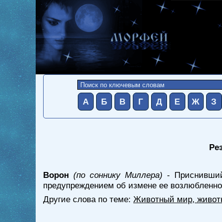
А
Б
В
Г
Д
Е
Ж
З
Ре
Ворон
(по соннику Миллера)
- Приснивший
предупреждением об измене ее возлюбленно
Другие слова по теме:
Животный мир, живот