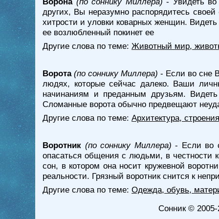
Ворона
(по соннику Миллера)
- Увидеть во 
других, Вы неразумно распорядитесь своей 
хитрости и уловки коварных женщин. Видеть 
ее возлюбленный покинет ее
Другие слова по теме:
Животный мир, живот
Ворота
(по соннику Миллера)
- Если во сне 
людях, которые сейчас далеко. Ваши личн
начинаниям и преданным друзьям. Видеть 
Сломанные ворота обычно предвещают неуда
Другие слова по теме:
Архитектура, строени
Воротник
(по соннику Миллера)
- Если во 
опасаться общения с людьми, в честности 
сон, в котором она носит кружевной воротн
реальности. Грязный воротник снится к непр
Другие слова по теме:
Одежда, обувь, матер
Сонник
© 2005-