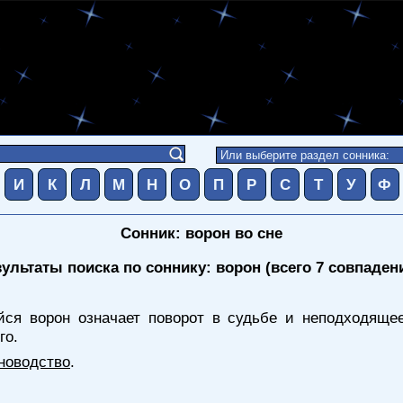
И
К
Л
М
Н
О
П
Р
С
Т
У
Ф
Сонник: ворон во сне
зультаты поиска по соннику: ворон (всего 7 совпаден
ся ворон означает поворот в судьбе и неподходящее
го.
новодство
.