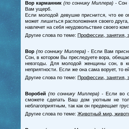
Вор карманник
(по соннику Миллера)
- Сон 
Вам ущерб.
Если молодой девушке приснится, что ее ог
может лишиться расположения своего друга, 
навлечет на себя неудовольствие своего ко
Другие слова по теме:
Профессии, занятия, 
Вор
(по соннику Миллера)
- Если Вам присни
Сон, в котором Вы преследуете вора, обеща
невзгоды. Для молодой женщины сон, в ко
неприятности. Если же она сама ворует, то е
Другие слова по теме:
Профессии, занятия, 
Воробей
(по соннику Миллера)
- Если во с
сможете сделать Ваш дом уютным не толь
неблагоприятным, так как он предвещает гру
Другие слова по теме:
Животный мир, живот