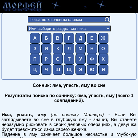
А
Б
В
Г
Д
Е
Ж
З
И
К
Л
М
Н
О
П
Р
С
Т
У
Ф
Х
Ц
Ч
Ш
Щ
Э
Ю
Я
Сонник: яма, упасть, яму во сне
Результаты поиска по соннику: яма, упасть, яму (всего 1
совпадений)
.
Яма, упасть, яму
(по соннику Миллера)
- Если Вы
заглядываете во сне в глубокую яму - значит, Вы станете
неразумно рисковать в своих деловых операциях, а девушка
будет тревожиться из-за своего жениха.
Падение в яму означает большое несчастье и глубокую