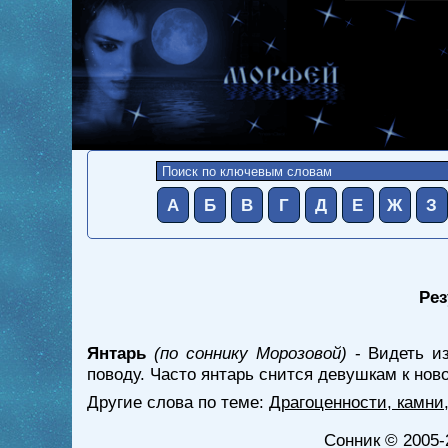
А
Б
В
Г
Д
Е
Ж
З
Рез
Янтарь
(по соннику Морозовой)
- Видеть из
поводу. Часто янтарь снится девушкам к нов
Другие слова по теме:
Драгоценности, камни
Сонник
© 2005-