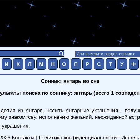
И
К
Л
М
Н
О
П
Р
С
Т
У
Ф
Сонник: янтарь во сне
ультаты поиска по соннику: янтарь (всего 1 совпаден
делия из янтаря, носить янтарные украшения - получ
ому знакомтсву, исполнению желаний, неожиданной встр
, украшения
.
2026
Контакты
|
Политика конфиденциальности
|
Исполь