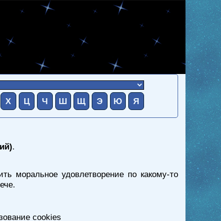
Х
Ц
Ч
Ш
Щ
Э
Ю
Я
ий)
.
ить моральное удовлетворение по какому-то
ече.
зование cookies