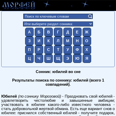
А
Б
В
Г
Д
Е
Ж
З
И
К
Л
М
Н
О
П
Р
С
Т
У
Ф
Х
Ц
Ч
Ш
Щ
Э
Ю
Я
Сонник: юбилей во сне
Результаты поиска по соннику: юбилей (всего 1
совпадений)
.
Юбилей
(по соннику Морозовой)
- Праздновать свой юбилей -
удовлетворить честолюбие и завышенные амбиции;
участвовать в юбилее какого-либо известного человека -
стать добровольной жертвой обмана. Есть еще вариант снов о
юбилее: приснился собственный юбилей - получите подарок,