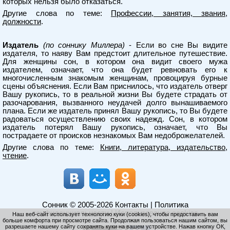
которых нельзя было отказаться.
Другие слова по теме:
Профессии, занятия, звания,
должности
.
Издатель
(по соннику Миллера)
- Если во сне Вы видите
издателя, то наяву Вам предстоит длительное путешествие.
Для женщины сон, в котором она видит своего мужа
издателем, означает, что она будет ревновать его к
многочисленным знакомым женщинам, провоцируя бурные
сцены объяснения. Если Вам приснилось, что издатель отверг
Вашу рукопись, то в реальной жизни Вы будете страдать от
разочарования, вызванного неудачей долго вынашиваемого
плана. Если же издатель принял Вашу рукопись, то Вы будете
радоваться осуществлению своих надежд. Сон, в котором
издатель потерял Вашу рукопись, означает, что Вы
пострадаете от происков незнакомых Вам недоброжелателей.
Другие слова по теме:
Книги, литература, издательство,
чтение
.
Сонник
© 2005-2026
Контакты
|
Политика
конфиденциальности
|
Использование cookies
Наш веб-сайт использует технологию куки (cookies), чтобы предоставить вам
больше комфорта при просмотре сайта. Продолжая пользоваться нашим сайтом, вы
разрешаете нашему сайту сохранять куки на вашем устройстве. Нажав кнопку ОК,