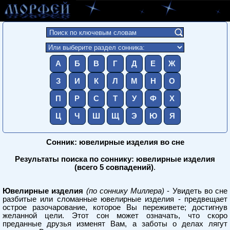
А
Б
В
Г
Д
Е
Ж
З
И
К
Л
М
Н
О
П
Р
С
Т
У
Ф
Х
Ц
Ч
Ш
Щ
Э
Ю
Я
Сонник: ювелирные изделия во сне
Результаты поиска по соннику: ювелирные изделия
(всего 5 совпадений)
.
Ювелирные изделия
(по соннику Миллера)
- Увидеть во сне
разбитые или сломанные ювелирные изделия - предвещает
острое разочарование, которое Вы переживете; достигнув
желанной цели. Этот сон может означать, что скоро
преданные друзья изменят Вам, а заботы о делах лягут