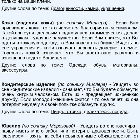
только на Ваши плечи.
Другие слова по теме:
Драгоценности, камни, украшения
.
Кожа (изделия кожи)
(по соннику Миллера)
- Если Вам
приснилась кожа, то это является благоприятным символом.
Такой сон сулит деловым людям успех в коммерческих делах,
а девушкам - удачное замужество. Если Вам снится, что Вы
одеты в кожаную одежду, то Вам повезет на бирже. Видеть во
сне украшения из кожи означает верность доверие в семье.
Торговать кожей означает, что Вы достаточно разумно и
взвешенно ведете Ваши дела.
Другие слова по теме:
Одежда, обувь, материалы,
аксессуары
.
Кондитерские изделия
(по соннику Миллера)
- Увидеть во
сне кондитерские изделия - означает, что Вы будете обмануты
очень хитрым человеком. Есть их - предвещает искреннюю
дружбу. Если молодой женщине снится, что она печет их она
потерпит неудачу в своей попытке обмануть других.
Другие слова по теме:
Пища, готовка, деликатесы, посуда
.
Ювелир
(по соннику Морозовой)
- Увидеть во сне ювелира -
наяву иметь много забот или потерять драгоценности. Быть
ювелиром - взять на себя невыполнимые обязательства, от