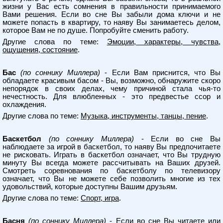
жизни у Вас есть сомнения в правильности принимаемого
Вами решения. Если во сне Вы забыли дома ключи и не
можете попасть в квартиру, то наяву Вы занимаетесь делом,
которое Вам не по душе. Попробуйте сменить работу.
Другие слова по теме:
Эмоции, характеры, чувства,
ощущения, состояние
.
Бас
(по соннику Миллера)
- Если Вам приснится, что Вы
обладаете красивым басом - Вы, возможно, обнаружите скоро
непорядок в своих делах, чему причиной стала чья-то
нечестность. Для влюбленных - это предвестье ссор и
охлаждения.
Другие слова по теме:
Музыка, инструменты, танцы, пение
.
Баскетбол
(по соннику Миллера)
- Если во сне Вы
наблюдаете за игрой в баскетбол, то наяву Вы предпочитаете
не рисковать. Играть в баскетбол означает, что Вы трудную
минуту Вы всегда можете рассчитывать на Ваших друзей.
Смотреть соревнования по баскетболу по телевизору
означает, что Вы не можете себе позволить многие из тех
удовольствий, которые доступны Вашим друзьям.
Другие слова по теме:
Спорт, игра
.
Басня
(по соннику Миллера)
- Если во сне Вы читаете или