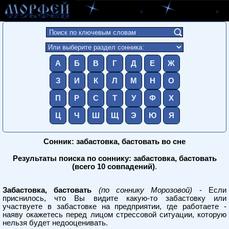
А
Б
В
Г
Д
Е
Ж
З
И
К
Л
М
Н
О
П
Р
С
Т
У
Ф
Х
Ц
Ч
Ш
Щ
Э
Ю
Я
Сонник: забастовка, бастовать во сне
Результаты поиска по соннику: забастовка, бастовать
(всего 10 совпадений)
.
Забастовка, бастовать
(по соннику Морозовой)
- Если
приснилось, что Вы видите какую-то забастовку или
участвуете в забастовке на предприятии, где работаете -
наяву окажетесь перед лицом стрессовой ситуации, которую
нельзя будет недооценивать.