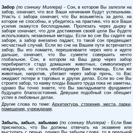
Забор
(по соннику Миллера)
- Сон, в котором Вы залезли на
забор, означает, что все Ваши начинания будут успешными.
Упасть с забора означает, что Вы возьметесь за дело, на
которое не способны, и убедитесь на практике, что все Ваши
усилия окажутся бесплодными. Пролезать через дырку в
заборе означает, что для достижения своей цели Вы будете
использовать незаконные методы. Если во сне Вы сидите на
заборе, а забор внезапно падает, то такой сон предвещает
несчастный случай. Если во сне на Вашем пути встречается
забор, Вы его ломаете, перешагиваете через него и идете
дальше, означает, что Вы сумеете совершить нечто
глобальное. Сон, в котором на Ваш двор через забор
перебирается стадо домашних животных, символизирует
нежданную, но столь необходимую Вам помощь. Если же
животные, напротив, убегают через забор прочь, то Вас
ожидают потери в торговых и других делах. Если во сне Вы
строите забор, то наяву плоды Вашего труда пока не заметны,
однако Вы точно знаете, что Вы закладываете фундамент
будущего благосостояния. Девушке подобный сон обещает
успех в любовных делах.
Другие слова по теме:
Архитектура, строения, места, парки,
помещения, учреждения
.
Забыть, забыл, забываю
(по соннику Миллера)
- Если Вам
приснилось, что Вы должны отвечать на экзамене или
выступать с речью, однако Вы забыли слова, то в реальной