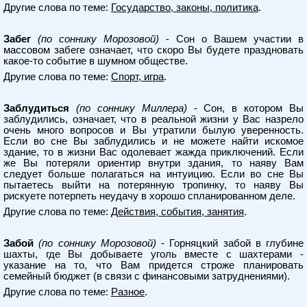
Другие слова по теме:
Государство, законы, политика
.
Забег
(по соннику Морозовой)
- Сон о Вашем участии в
массовом забеге означает, что скоро Вы будете праздновать
какое-то событие в шумном обществе.
Другие слова по теме:
Спорт, игра
.
Заблудиться
(по соннику Миллера)
- Сон, в котором Вы
заблудились, означает, что в реальной жизни у Вас назрело
очень много вопросов и Вы утратили былую уверенность.
Если во сне Вы заблудились и не можете найти искомое
здание, то в жизни Вас одолевает жажда приключений. Если
же Вы потеряли ориентир внутри здания, то наяву Вам
следует больше полагаться на интуицию. Если во сне Вы
пытаетесь выйти на потерянную тропинку, то наяву Вы
рискуете потерпеть неудачу в хорошо спланированном деле.
Другие слова по теме:
Действия, события, занятия
.
Забой
(по соннику Морозовой)
- Горняцкий забой в глубине
шахты, где Вы добываете уголь вместе с шахтерами -
указание на то, что Вам придется строже планировать
семейный бюджет (в связи с финансовыми затруднениями).
Другие слова по теме:
Разное
.