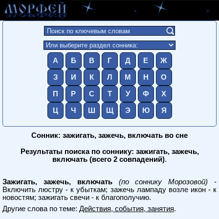
А
Б
В
Г
Д
Е
Ж
З
И
К
Л
М
Н
О
П
Р
С
Т
У
Ф
Х
Ц
Ч
Ш
Щ
Э
Ю
Я
Сонник: зажигать, зажечь, включать во сне
Результаты поиска по соннику: зажигать, зажечь,
включать (всего 2 совпадений)
.
Зажигать, зажечь, включать
(по соннику Морозовой)
-
Включить люстру - к убыткам; зажечь лампаду возле икон - к
новостям; зажигать свечи - к благополучию.
Другие слова по теме:
Действия, события, занятия
.