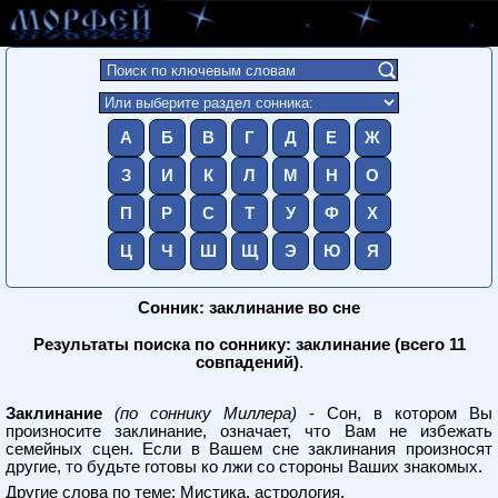
А
Б
В
Г
Д
Е
Ж
З
И
К
Л
М
Н
О
П
Р
С
Т
У
Ф
Х
Ц
Ч
Ш
Щ
Э
Ю
Я
Сонник: заклинание во сне
Результаты поиска по соннику: заклинание (всего 11
совпадений)
.
Заклинание
(по соннику Миллера)
- Сон, в котором Вы
произносите заклинание, означает, что Вам не избежать
семейных сцен. Если в Вашем сне заклинания произносят
другие, то будьте готовы ко лжи со стороны Ваших знакомых.
Другие слова по теме:
Мистика, астрология
.