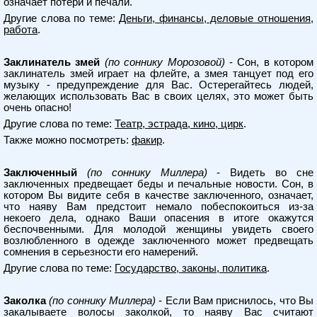
означает потери и печали.
Другие слова по теме:
Деньги, финансы, деловые отношения,
работа
.
Заклинатель змей
(по соннику Морозовой)
- Сон, в котором
заклинатель змей играет на флейте, а змея танцует под его
музыку - предупреждение для Вас. Остерегайтесь людей,
желающих использовать Вас в своих целях, это может быть
очень опасно!
Другие слова по теме:
Театр, эстрада, кино, цирк
.
Также можно посмотреть:
факир
.
Заключенный
(по соннику Миллера)
- Видеть во сне
заключенных предвещает беды и печальные новости. Сон, в
котором Вы видите себя в качестве заключенного, означает,
что наяву Вам предстоит немало побеспокоиться из-за
некоего дела, однако Ваши опасения в итоге окажутся
беспочвенными. Для молодой женщины увидеть своего
возлюбленного в одежде заключенного может предвещать
сомнения в серьезности его намерений.
Другие слова по теме:
Государство, законы, политика
.
Заколка
(по соннику Миллера)
- Если Вам приснилось, что Вы
закалываете волосы заколкой, то наяву Вас считают