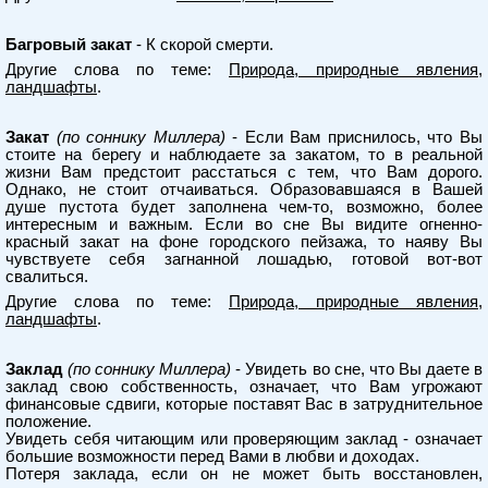
Багровый закат
- К скорой смерти.
Другие слова по теме:
Природа, природные явления,
ландшафты
.
Закат
(по соннику Миллера)
- Если Вам приснилось, что Вы
стоите на берегу и наблюдаете за закатом, то в реальной
жизни Вам предстоит расстаться с тем, что Вам дорого.
Однако, не стоит отчаиваться. Образовавшаяся в Вашей
душе пустота будет заполнена чем-то, возможно, более
интересным и важным. Если во сне Вы видите огненно-
красный закат на фоне городского пейзажа, то наяву Вы
чувствуете себя загнанной лошадью, готовой вот-вот
свалиться.
Другие слова по теме:
Природа, природные явления,
ландшафты
.
Заклад
(по соннику Миллера)
- Увидеть во сне, что Вы даете в
заклад свою собственность, означает, что Вам угрожают
финансовые сдвиги, которые поставят Вас в затруднительное
положение.
Увидеть себя читающим или проверяющим заклад - означает
большие возможности перед Вами в любви и доходах.
Потеря заклада, если он не может быть восстановлен,