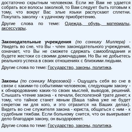
достаточно скрытным человеком. Если же Вам не удается
собрать все волосы заколкой, то Вам следует быть готовым к
тому, что вокруг Вас злые языки распускают сплетни.
Покупать заколку - к удачному приобретению.
Другие слова по теме:
Одежда, обувь, материалы,
аксессуары
.
Законодательные учреждения
(по соннику Миллера)
-
Увидеть во сне, что Вы - член законодательного учреждения,
означает, что Вы не сможете сдержать самообладания и
будете жестоки со своими домочадцами. Но Вы не добьетесь
реального успеха в своих отношениях с близкими людьми.
Другие слова по теме:
Государство, законы, политика
.
Законы
(по соннику Морозовой)
- Ощущать себя во сне в
связи с какими-то событиями человеком, следующим закону -
к обнародованию каких-то своих мыслей, выводов, решений.
Слышать чтение закона - к печали, бесполезной трате денег; к
тому, что тайное станет явным (Ваша тайна уже не будет
секретом ни для кого, и это отразится на Ваших делах).
Видеть во сне служителя закона - юриста, общаться с ним - к
судебным тяжбам. Если больному снится, что он выигрывает
дело благодаря закону, он выздоровеет.
Другие слова по теме:
Государство, законы, политика
.