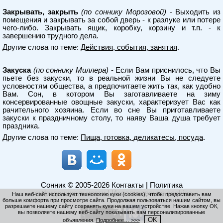
Закрывать, закрыть
(по соннику Морозовой)
- Выходить из
помещения и закрывать за собой дверь - к разлуке или потере
чего-либо. Закрывать ящик, коробку, корзину и т.п. - к
завершению трудного дела.
Другие слова по теме:
Действия, события, занятия
.
Закуска
(по соннику Миллера)
- Если Вам приснилось, что Вы
пьете без закуски, то в реальной жизни Вы не следуете
условностям общества, а предпочитаете жить так, как удобно
Вам. Сон, в котором Вы заготавливаете на зиму
консервированные овощные закуски, характеризует Вас как
рачительного хозяина. Если во сне Вы приготавливаете
закуски к праздничному столу, то наяву Ваша душа требует
праздника.
Другие слова по теме:
Пища, готовка, деликатесы, посуда
.
Сонник
© 2005-2026
Контакты
|
Политика
конфиденциальности
|
Использование cookies
Наш веб-сайт использует технологию куки (cookies), чтобы предоставить вам
больше комфорта при просмотре сайта. Продолжая пользоваться нашим сайтом, вы
разрешаете нашему сайту сохранять куки на вашем устройстве. Нажав кнопку ОК,
вы позволяете нашему веб-сайту показывать вам персонализированные
OK
объявления.
Подробнее… >>>