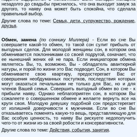
незадолго до свадьбы приснилось, что она выходит замуж за
другого, то наяву она может быть спокойна, что сделала
правильный выбор.
Другие слова по теме:
Семья, дети, супружество, рождение,
друзья
.
Обмен, замена
(по соннику Миллера)
- Если во сне Вы
совершаете какой-то обмен, то такой сон сулит прибыль от
выгодных сделок. Для молодой женщины сон, в котором она
обменивается поклонниками со своей подругой, означает, что
ее нынешний жених ей не пара. Если инициатором обмена
являетесь Вы, то, возможно, Вы - обладатель авантюрной
натуры, и порой по жизни это Вас подводит. Сон, в котором Вы
обмениваете свою квартиру, предостерегает Вас от
совершения необдуманных поступков, последствия которых
могут оказаться печальными не только для Вас, но и для
членов Вашей семьи. Совершить выгодный обмен во сне - к
прибыли наяву. Однако неблагоприятен сон, в котором Вы
сожалеете о совершенном обмене и желаете вернуть все на
круги своя. Молодую девушку подобной сон предостерегает
от излишней доверчивости к мужчинам. Если во сне Вы
отказываетесь поменять какую-то вещь, представляющую для
Вас особую ценность, то наяву Вы рискуете недополучить
чего-то от жизни из-за своей робости и консервативности.
Другие слова по теме:
Действия, события, занятия
.