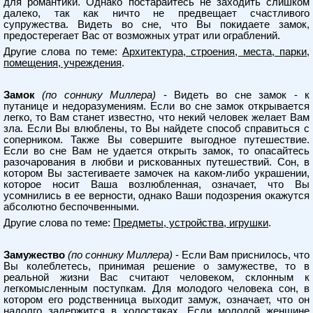
для романтики. Однако постарайтесь не заходить слишком
далеко, так как ничто не предвещает счастливого
супружества. Видеть во сне, что Вы покидаете замок,
предостерегает Вас от возможных утрат или ограблений.
Другие слова по теме:
Архитектура, строения, места, парки,
помещения, учреждения
.
Замок
(по соннику Миллера)
- Видеть во сне замок - к
путанице и недоразумениям. Если во сне замок открывается
легко, то Вам станет известно, что некий человек желает Вам
зла. Если Вы влюблены, то Вы найдете способ справиться с
соперником. Также Вы совершите выгодное путешествие.
Если во сне Вам не удается открыть замок, то опасайтесь
разочарования в любви и рискованных путешествий. Сон, в
котором Вы застегиваете замочек на каком-либо украшении,
которое носит Ваша возлюбленная, означает, что Вы
усомнились в ее верности, однако Ваши подозрения окажутся
абсолютно беспочвенными.
Другие слова по теме:
Предметы, устройства, игрушки
.
Замужество
(по соннику Миллера)
- Если Вам приснилось, что
Вы колеблетесь, принимая решение о замужестве, то в
реальной жизни Вас считают человеком, склонным к
легкомысленным поступкам. Для молодого человека сон, в
котором его родственница выходит замуж, означает, что он
надолго задержится в холостяках. Если молодой женщине