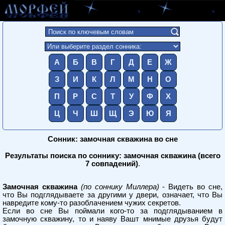
А
Б
В
Г
Д
Е
Ж
З
И
К
Л
М
Н
О
П
Р
С
Т
У
Ф
Х
Ц
Ч
Ш
Щ
Э
Ю
Я
Сонник: замочная скважина во сне
Результаты поиска по соннику: замочная скважина (всего
7 совпадений)
.
Замочная скважина
(по соннику Миллера)
- Видеть во сне,
что Вы подглядываете за другими у двери, означает, что Вы
навредите кому-то разоблачением чужих секретов.
Если во сне Вы поймали кого-то за подглядыванием в
замочную скважину, то и наяву Вашт мнимые друзья будут