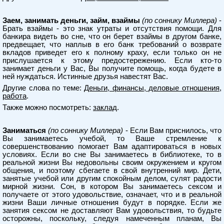
Заем, занимать деньги, займ, взаймы
(по соннику Миллера)
-
Брать взаймы - это знак утраты и отсутствия помощи. Для
банкира видеть во сне, что он берет взаймы в другом банке,
предвещает, что наплыв в его банк требований о возврате
вкладов приведет его к полному краху, если только он не
прислушается к этому предостережению. Если кто-то
занимает деньги у Вас, Вы получите помощь, когда будете в
ней нуждаться. Истинные друзья навестят Вас.
Другие слова по теме:
Деньги, финансы, деловые отношения,
работа
.
Также можно посмотреть:
заклад
.
Заниматься
(по соннику Миллера)
- Если Вам приснилось, что
Вы занимаетесь учебой, то Ваше стремление к
совершенствованию помогает Вам адаптироваться в новых
условиях. Если во сне Вы занимаетесь в библиотеке, то в
реальной жизни Вы недовольны своим окружением и кругом
общения, и поэтому сбегаете в свой внутренний мир. Дети,
занятые учебой или другим спокойным делом, сулят радости
мирной жизни. Сон, в котором Вы занимаетесь сексом и
получаете от этого удовольствие, означает, что и в реальной
жизни Ваши личные отношения будут в порядке. Если же
занятия сексом не доставляют Вам удовольствия, то будьте
осторожны, поскольку, следуя намеченным планам, Вы