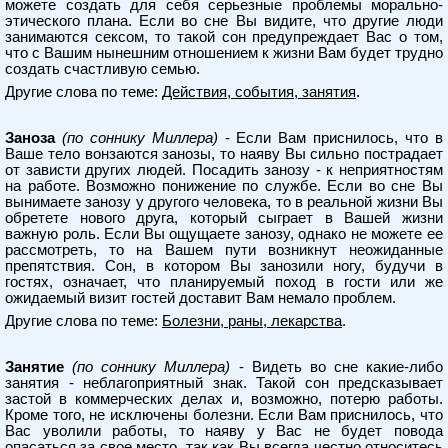
можете создать для себя серьезные проблемы морально-
этического плана. Если во сне Вы видите, что другие люди
занимаются сексом, то такой сон предупреждает Вас о том,
что с Вашим нынешним отношением к жизни Вам будет трудно
создать счастливую семью.
Другие слова по теме:
Действия, события, занятия
.
Заноза
(по соннику Миллера)
- Если Вам приснилось, что в
Ваше тело вонзаются занозы, то наяву Вы сильно пострадает
от зависти других людей. Посадить занозу - к неприятностям
на работе. Возможно понижение по службе. Если во сне Вы
вынимаете занозу у другого человека, то в реальной жизни Вы
обретете нового друга, который сыграет в Вашей жизни
важную роль. Если Вы ощущаете занозу, однако не можете ее
рассмотреть, то на Вашем пути возникнут неожиданные
препятствия. Сон, в котором Вы занозили ногу, будучи в
гостях, означает, что планируемый поход в гости или же
ожидаемый визит гостей доставит Вам немало проблем.
Другие слова по теме:
Болезни, раны, лекарства
.
Занятие
(по соннику Миллера)
- Видеть во сне какие-либо
занятия - неблагоприятный знак. Такой сон предсказывает
застой в коммерческих делах и, возможно, потерю работы.
Кроме того, не исключены болезни. Если Вам приснилось, что
Вас уволили работы, то наяву у Вас не будет повода
опасаться за свое место, так как Вы всегда честно относитесь