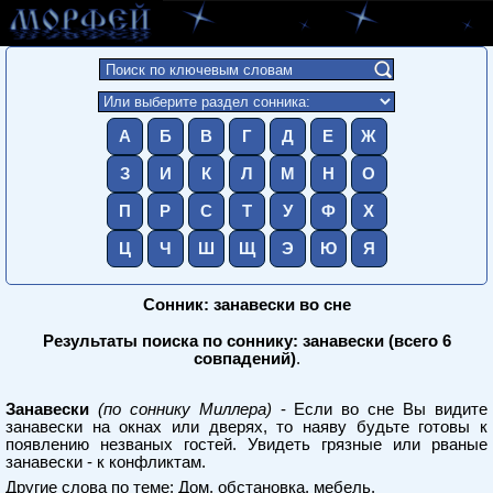
А
Б
В
Г
Д
Е
Ж
З
И
К
Л
М
Н
О
П
Р
С
Т
У
Ф
Х
Ц
Ч
Ш
Щ
Э
Ю
Я
Сонник: занавески во сне
Результаты поиска по соннику: занавески (всего 6
совпадений)
.
Занавески
(по соннику Миллера)
- Если во сне Вы видите
занавески на окнах или дверях, то наяву будьте готовы к
появлению незваных гостей. Увидеть грязные или рваные
занавески - к конфликтам.
Другие слова по теме:
Дом, обстановка, мебель
.