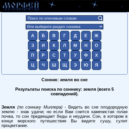
А
Б
В
Г
Д
Е
Ж
З
И
К
Л
М
Н
О
П
Р
С
Т
У
Ф
Х
Ц
Ч
Ш
Щ
Э
Ю
Я
Сонник: земля во сне
Результаты поиска по соннику: земля (всего 5
совпадений)
.
Земля
(по соннику Миллера)
- Видеть во сне плодородную
землю - знак удачи; но если Вам снится каменистая голая
почва, то сон предвещает беды и неудачи. Сон, в котором в
конце морского путешествия Вы видите сушу, сулит
процветание.