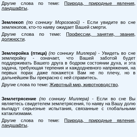
Другие слова по теме:
Природа, природные явления,
ландшафты
.
Землекоп
(по соннику Морозовой)
- Если увидите во сне
землекопов, кто-то наяву ожидает Вашей смерти.
Другие слова по теме:
Профессии, занятия, звания,
должности
.
Землеройка (птица)
(по соннику Миллера)
- Увидеть во сне
землеройку - означает, что Вашей заботой будет
поддерживать Вашего друга в бодром состоянии духа, и эта
задача, требующая терпения и каждодневного напряжения, на
первых порах даже покажется Вам не по плечу, но в
дальнейшем Вы прекрасно с ней справитесь.
Другие слова по теме:
Животный мир, животноводство
.
Землетрясение
(по соннику Миллера)
- Если во сне Вы
являетесь свидетелем землетрясения, то наяву на Вашу долю
выпадут серьезные испытания, связанные с глобальными
катаклизмами.
Другие слова по теме:
Природа, природные явления,
ландшафты
.