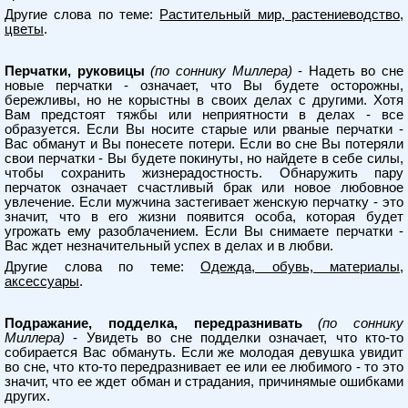
Другие слова по теме:
Растительный мир, растениеводство,
цветы
.
Перчатки, руковицы
(по соннику Миллера)
- Надеть во сне
новые перчатки - означает, что Вы будете осторожны,
бережливы, но не корыстны в своих делах с другими. Хотя
Вам предстоят тяжбы или неприятности в делах - все
образуется. Если Вы носите старые или рваные перчатки -
Вас обманут и Вы понесете потери. Если во сне Вы потеряли
свои перчатки - Вы будете покинуты, но найдете в себе силы,
чтобы сохранить жизнерадостность. Обнаружить пару
перчаток означает счастливый брак или новое любовное
увлечение. Если мужчина застегивает женскую перчатку - это
значит, что в его жизни появится особа, которая будет
угрожать ему разоблачением. Если Вы снимаете перчатки -
Вас ждет незначительный успех в делах и в любви.
Другие слова по теме:
Одежда, обувь, материалы,
аксессуары
.
Подражание, подделка, передразнивать
(по соннику
Миллера)
- Увидеть во сне подделки означает, что кто-то
собирается Вас обмануть. Если же молодая девушка увидит
во сне, что кто-то передразнивает ее или ее любимого - то это
значит, что ее ждет обман и страдания, причинямые ошибками
других.