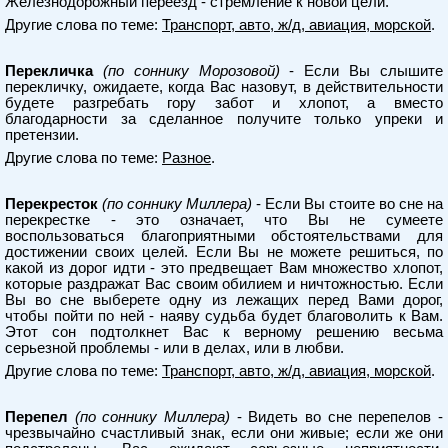
Железнодорожный переезд - стремление к новой цели.
Другие слова по теме:
Транспорт, авто, ж/д, авиация, морской
.
Перекличка
(по соннику Морозовой)
- Если Вы слышите
перекличку, ожидаете, когда Вас назовут, в действительности
будете разгребать гору забот и хлопот, а вместо
благодарности за сделанное получите только упреки и
претензии.
Другие слова по теме:
Разное
.
Перекресток
(по соннику Миллера)
- Если Вы стоите во сне на
перекрестке - это означает, что Вы не сумеете
воспользоваться благоприятными обстоятельствами для
достижении своих целей. Если Вы не можете решиться, по
какой из дорог идти - это предвещает Вам множество хлопот,
которые раздражат Вас своим обилием и ничтожностью. Если
Вы во сне выберете одну из лежащих перед Вами дорог,
чтобы пойти по ней - наяву судьба будет благоволить к Вам.
Этот сон подтолкнет Вас к верному решению весьма
серьезной проблемы - или в делах, или в любви.
Другие слова по теме:
Транспорт, авто, ж/д, авиация, морской
.
Перепел
(по соннику Миллера)
- Видеть во сне перепелов -
чрезвычайно счастливый знак, если они живые; если же они