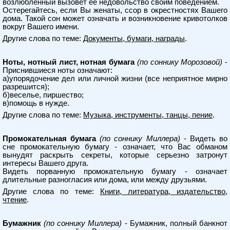
возлюбленный вызовет ее недовольство своим поведением.
Остерегайтесь, если Вы женаты, ссор в окрестностях Вашего
дома. Такой сон может означать и возникновение кривотолков
вокруг Вашего имени.
Другие слова по теме:
Документы, бумаги, награды
.
Ноты, нотный лист, нотная бумага
(по соннику Морозовой)
-
Приснившиеся ноты означают:
а)упорядочение дел или личной жизни (все неприятное мирно
разрешится);
б)веселье, пиршество;
в)помощь в нужде.
Другие слова по теме:
Музыка, инструменты, танцы, пение
.
Промокательная бумага
(по соннику Миллера)
- Видеть во
сне промокательную бумагу - означает, что Вас обманом
вынудят раскрыть секреты, которые серьезно затронут
интересы Вашего друга.
Видеть порванную промокательную бумагу - означает
длительные разногласия или дома, или между друзьями.
Другие слова по теме:
Книги, литература, издательство,
чтение
.
Бумажник
(по соннику Миллера)
- Бумажник, полный банкнот