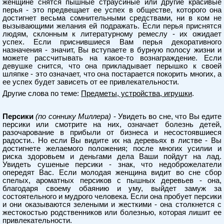
женщине снятся пышные страусиные или другие красивые
перья - это предвещает ее успех в обществе, которого она
достигнет весьма сомнительными средствами, ни в ком не
вызывающими желания ей подражать. Если перья приснятся
людям, склонным к литературному ремеслу - их ожидает
успех. Если приснившиеся Вам перья декоративного
назначения - значит, Вы вступаете в бурную полосу жизни и
можете рассчитывать на какое-то вознаграждение. Если
девушке снится, что она прикладывает перышко к своей
шляпке - это означает, что она постарается покорить многих, а
ее успех будет зависеть от ее привлекательности.
Другие слова по теме:
Предметы, устройства, игрушки
.
Персики
(по соннику Миллера)
- Увидеть во сне, что Вы едите
персики или смотрите на них, означает болезнь детей,
разочарование в прибыли от бизнеса и несостоявшиеся
радости.. Но если Вы видите их на деревьях в листве - Вы
достигнете желаемого положения; после многих усилии и
риска здоровьем и деньгами дела Ваши пойдут на лад.
Увидеть сушеные персики - знак, что недоброжелатели
опередят Вас. Если молодая женщина видит во сне сбор
спелых, ароматных персиков с пышных деревьев - она,
благодаря своему обаянию и уму, выйдет замуж за
состоятельного и мудрого человека. Если она пробует персики
и они оказываются зелеными и жесткими - она столкнется с
жестокостью родственников или болезнью, которая лишит ее
привлекательности.