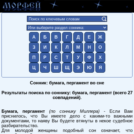
А
Б
В
Г
Д
Е
Ж
З
И
К
Л
М
Н
О
П
Р
С
Т
У
Ф
Х
Ц
Ч
Ш
Щ
Э
Ю
Я
Сонник: бумага, пергамент во сне
Результаты поиска по соннику: бумага, пергамент (всего 27
совпадений)
.
Бумага, пергамент
(по соннику Миллера)
- Если Вам
приснилось, что Вы имеете дело с какими-то важными
документами, то наяву Вы будете втянуты в некое судебное
разбирательство.
Для молодой женщины подобный сон означает, что