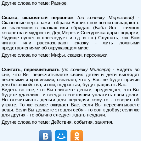
Другие слова по теме:
Разное
.
Сказка, сказочный персонаж
(по соннику Морозовой)
-
Сказочные персонажи - образы Ваших снов почти совпадают с
их значением в сказках или обрядах. (Баба Яга - символ
коварства и мудрости, Дед Мороз и Снегурочка дарят подарки,
Чудище пугает и преследует и т.д. и т.п.) Слушать, как Вам
читают или рассказывают сказку - жить ложными
представлениями об окружающем мире.
Другие слова по теме:
Мифы, сказки, персонажи
.
Считать, пересчитывать
(по соннику Миллера)
- Видеть во
сне, что Вы пересчитываете своих детей и дети выглядят
веселыми и красивыми, означает, что у Вас не будет причин
для беспокойства, и они, подрастая, будут радовать Вас.
Видеть во сне, что Вы считаете деньги, предвещает, что Вы
будете удачливы и всегда в состоянии уплатить свои долги.
Но отсчитывать деньги для передачи кому-то - говорит об
утрате. То же самое ожидает Вас, если Вы пересчитываете
вещи. Если Вы делаете это для себя - то сон к добру; если же
для других - то обычно следует ждать неудачи.
Другие слова по теме:
Действия, события, занятия
.