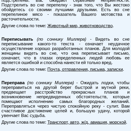
подстрелены. Вас ожидают серьезные неприятности.
Подстрелить во сне перепелку - знак того, что Вы жестоко
обойдетесь со своими лучшими друзьями. Есть во сне
перепелиное мясо - показатель Вашего мотовства и
расточительности.
Другие слова по теме:
Животный мир, животноводство
.
Переписывать
(по соннику Миллера)
- Видеть во сне
переписывание какого-то текста - означает неудачное
осуществление хорошо разработанных планов. Для молодой
женщины видеть во сне, что она переписывает письмо,
означает, что в глазах определенных людей любовь ее
является ошибкой и способна нанести ей только вред.
Другие слова по теме:
Почта, отправления, письма, записки
.
Переправа
(по соннику Миллера)
- Ожидать лодки, чтобы
переправиться на другой берег быстрой и мутной реки,
предвещает расстройство прекрасных планов и
возникновение непредвиденных обстоятельств, которые
помещают исполнению самых благородных желаний.
Переправляться через чистую спокойную реку - сулит. Вам
счастливое достижение целей и, большую удачу, которой
увенчает Вас судьба.
Другие слова по теме:
Транспорт, авто, ж/д, авиация, морской
.