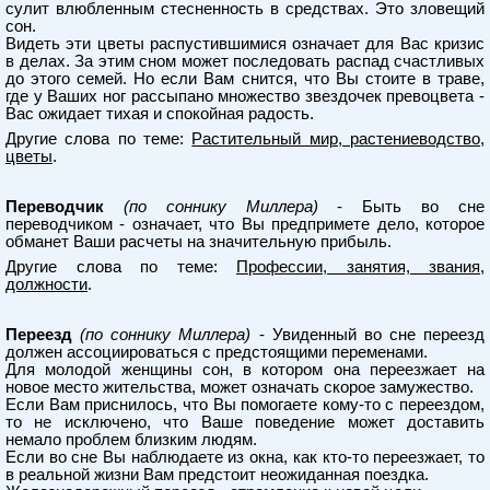
сулит влюбленным стесненность в средствах. Это зловещий
сон.
Видеть эти цветы распустившимися означает для Вас кризис
в делах. За этим сном может последовать распад счастливых
до этого семей. Но если Вам снится, что Вы стоите в траве,
где у Ваших ног рассыпано множество звездочек превоцвета -
Вас ожидает тихая и спокойная радость.
Другие слова по теме:
Растительный мир, растениеводство,
цветы
.
Переводчик
(по соннику Миллера)
- Быть во сне
переводчиком - означает, что Вы предпримете дело, которое
обманет Ваши расчеты на значительную прибыль.
Другие слова по теме:
Профессии, занятия, звания,
должности
.
Переезд
(по соннику Миллера)
- Увиденный во сне переезд
должен ассоциироваться с предстоящими переменами.
Для молодой женщины сон, в котором она переезжает на
новое место жительства, может означать скорое замужество.
Если Вам приснилось, что Вы помогаете кому-то с переездом,
то не исключено, что Ваше поведение может доставить
немало проблем близким людям.
Если во сне Вы наблюдаете из окна, как кто-то переезжает, то
в реальной жизни Вам предстоит неожиданная поездка.