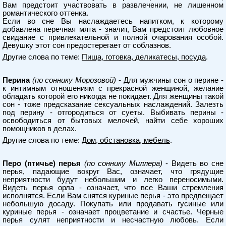
Вам предстоит участвовать в развлечении, не лишенном
романтического оттенка.
Если во сне Вы наслаждаетесь напитком, к которому
добавлена перечная мята - значит, Вам предстоит любовное
свидание с привлекательной и полной очарования особой.
Девушку этот сон предостерегает от соблазнов.
Другие слова по теме:
Пища, готовка, деликатесы, посуда
.
Перина
(по соннику Морозовой)
- Для мужчины сон о перине -
к интимным отношениям с прекрасной женщиной, желание
обладать которой его никогда не покидает. Для женщины такой
сон - тоже предсказание сексуальных наслаждений. Залезть
под перину - отгородиться от суеты. Выбивать перины -
освободиться от бытовых мелочей, найти себе хороших
помощников в делах.
Другие слова по теме:
Дом, обстановка, мебель
.
Перо (птичье) перья
(по соннику Миллера)
- Видеть во сне
перья, падающие вокруг Вас, означает, что грядущие
неприятности будут небольшим и легко переносимыми.
Видеть перья орла - означает, что все Ваши стремления
исполнятся. Если Вам снятся куриные перья - это предвещает
небольшую досаду. Покупать или продавать гусиные или
куриные перья - означает процветание и счастье. Черные
перья сулят неприятности и несчастную любовь. Если