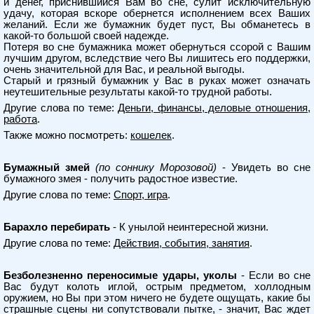
и денег, приснившийся Вам во сне, сулит исключительную
удачу, которая вскоре обернется исполнением всех Ваших
желаний. Если же бумажник будет пуст, Вы обманетесь в
какой-то большой своей надежде.
Потеря во сне бумажника может обернуться ссорой с Вашим
лучшим другом, вследствие чего Вы лишитесь его поддержки,
очень значительной для Вас, и реальной выгоды.
Старый и грязный бумажник у Вас в руках может означать
неутешительные результаты какой-то трудной работы.
Другие слова по теме:
Деньги, финансы, деловые отношения,
работа
.
Также можно посмотреть:
кошелек
.
Бумажный змей
(по соннику Морозовой)
- Увидеть во сне
бумажного змея - получить радостное известие.
Другие слова по теме:
Спорт, игра
.
Барахло перебирать
- К унылой неинтересной жизни.
Другие слова по теме:
Действия, события, занятия
.
Безболезненно переносимые удары, уколы
- Если во сне
Вас будут колоть иглой, острым предметом, холлодным
оружием, но Вы при этом ничего не будете ощущать, какие бы
страшные сцены ни сопутствовали пытке, - значит, Вас ждет