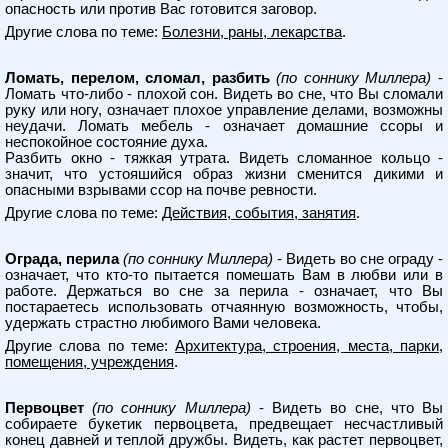
опасность или против Вас готовится заговор.
Другие слова по теме:
Болезни, раны, лекарства
.
Ломать, перелом, сломал, разбить
(по соннику Миллера)
-
Ломать что-либо - плохой сон. Видеть во сне, что Вы сломали
руку или ногу, означает плохое управление делами, возможны
неудачи. Ломать мебель - означает домашние ссоры и
неспокойное состояние духа.
Разбить окно - тяжкая утрата. Видеть сломанное кольцо -
значит, что устояшийся образ жизни сменится дикими и
опасными взрывами ссор на почве ревности.
Другие слова по теме:
Действия, события, занятия
.
Ограда, перила
(по соннику Миллера)
- Видеть во сне ограду -
означает, что кто-то пытается помешать Вам в любви или в
работе. Держаться во сне за перила - означает, что Вы
постараетесь использовать отчаянную возможность, чтобы,
удержать страстно любимого Вами человека.
Другие слова по теме:
Архитектура, строения, места, парки,
помещения, учреждения
.
Первоцвет
(по соннику Миллера)
- Видеть во сне, что Вы
собираете букетик первоцвета, предвещает несчастливый
конец давней и теплой дружбы. Видеть, как растет первоцвет,