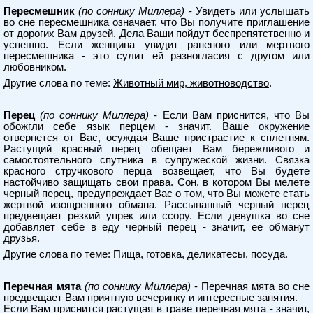
Пересмешник
(по соннику Миллера)
- Увидеть или услышать
во сне пересмешника означает, что Вы получите приглашение
от дорогих Вам друзей. Дела Ваши пойдут беспрепятственно и
успешно. Если женщина увидит раненого или мертвого
пересмешника - это сулит ей разногласия с другом или
любовником.
Другие слова по теме:
Животный мир, животноводство
.
Перец
(по соннику Миллера)
- Если Вам приснится, что Вы
обожгли себе язык перцем - значит. Ваше окружение
отвернется от Вас, осуждая Ваше пристрастие к сплетням.
Растущий красный перец обещает Вам бережливого и
самостоятельного спутника в супружеской жизни. Связка
красного стручкового перца возвещает, что Вы будете
настойчиво защищать свои права. Сон, в котором Вы мелете
черный перец, предупреждает Вас о том, что Вы можете стать
жертвой изощренного обмана. Рассыпанный черный перец
предвещает резкий упрек или ссору. Если девушка во сне
добавляет себе в еду черный перец - значит, ее обманут
друзья.
Другие слова по теме:
Пища, готовка, деликатесы, посуда
.
Перечная мята
(по соннику Миллера)
- Перечная мята во сне
предвещает Вам приятную вечеринку и интересные занятия.
Если Вам приснится растущая в траве перечная мята - значит,