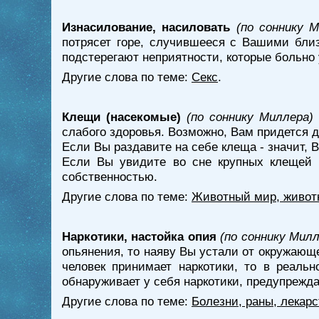
Изнасилование, насиловать
(по соннику М
потрясет горе, случившееся с Вашими близ
подстерегают неприятности, которые больно
Другие слова по теме:
Секс
.
Клещи (насекомые)
(по соннику Миллера)
слабого здоровья. Возможно, Вам придется д
Если Вы раздавите на себе клеща - значит, В
Если Вы увидите во сне крупных клещей 
собственностью.
Другие слова по теме:
Животный мир, живот
Наркотики, настойка опия
(по соннику Милл
опьянения, то наяву Вы устали от окружающ
человек принимает наркотики, то в реаль
обнаруживает у себя наркотики, предупрежда
Другие слова по теме:
Болезни, раны, лекарс