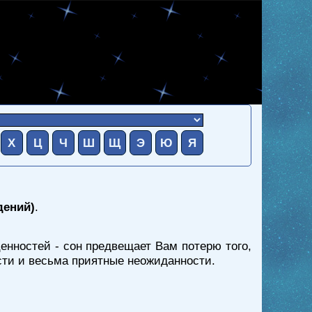
Х
Ц
Ч
Ш
Щ
Э
Ю
Я
дений)
.
енностей - сон предвещает Вам потерю того,
сти и весьма приятные неожиданности.