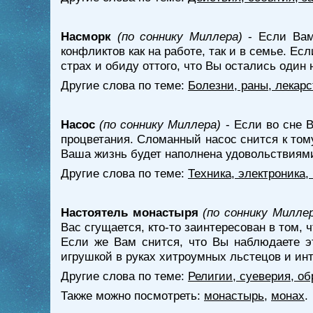
Насморк
(по соннику Миллера)
- Если Вам 
конфликтов как на работе, так и в семье. Ес
страх и обиду оттого, что Вы остались один
Другие слова по теме:
Болезни, раны, лекарс
Насос
(по соннику Миллера)
- Если во сне В
процветания. Сломанный насос снится к том
Ваша жизнь будет наполнена удовольствиями
Другие слова по теме:
Техника, электроника
Настоятель монастыря
(по соннику Милле
Вас сгущается, кто-то заинтересован в том,
Если же Вам снится, что Вы наблюдаете эт
игрушкой в руках хитроумных льстецов и инт
Другие слова по теме:
Религии, суеверия, о
Также можно посмотреть:
монастырь
,
монах
.