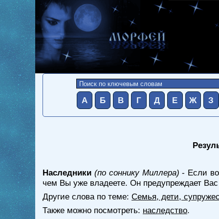
А
Б
В
Г
Д
Е
Ж
З
Резуль
Наследники
(по соннику Миллера)
- Если во
чем Вы уже владеете. Он предупреждает Вас
Другие слова по теме:
Семья, дети, супружес
Также можно посмотреть:
наследство
.