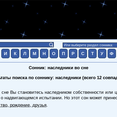
И
К
Л
М
Н
О
П
Р
С
Т
У
Ф
Сонник: наследники во сне
таты поиска по соннику: наследники (всего 12 совпа
 сне Вы становитесь наследником собственности или ц
 о надвигающемся испытании. Но этот сон может прине
тво, рождение, друзья
.