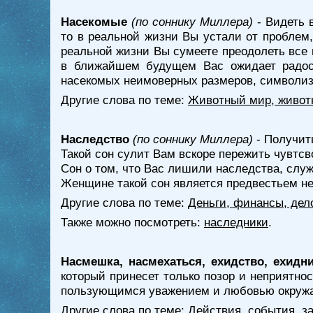
Насекомые
(по соннику Миллера)
- Видеть 
то в реальной жизни Вы устали от проблем,
реальной жизни Вы сумеете преодолеть все 
в ближайшем будущем Вас ожидает радос
насекомых неимоверных размеров, символиз
Другие слова по теме:
Животный мир, живот
Наследство
(по соннику Миллера)
- Получит
Такой сон сулит Вам вскоре пережить чувтсв
Сон о том, что Вас лишили наследства, служ
Женщине такой сон является предвестьем не
Другие слова по теме:
Деньги, финансы, дел
Также можно посмотреть:
наследники
.
Насмешка, насмехаться, ехидство, ехидн
который принесет только позор и неприятно
пользующимся уважением и любовью окружаю
Другие слова по теме:
Действия, события, з