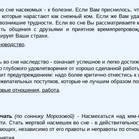
во сне насекомых - к болезни. Если Вам приснилось, чт
 которые нарастают как снежный ком. Если же Вам удал
возникшие трудности. Если во сне Вы рассматриваете к
ть общения с друзьями и приятное времяпрепровожд
ирует Ваши страхи.
новодство
.
ь во сне наследство - означает успешное и легко дост
о глубокого удовлетворения от хорошо сделанной работ
ит предупреждением: надо более критично отнестись к 
желательных поступков, которые не лучшим образом по
овые отношения, работа
.
ичать
(по соннику Морозовой)
- Насмехаться над кем-
сти. Стать жертвой насмешек во сне - в действительно
щих, независимо от его правоты и неправоты по отно
анятия
.