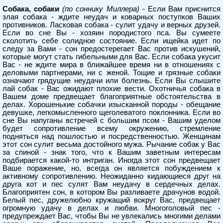
Собака, собаки
(по соннику Миллера)
- Если Вам приснится
злая собака - ждите неудач и коварных поступков Ваших
противников. Ласковая собака - сулит удачу и верных друзей.
Если во сне Вы - хозяин породистого пса. Вы сумеете
сколотить себе солидное состояние. Если ищейка идет по
следу за Вами - сон предостерегает Вас против искушений,
которые могут стать гибельными для Вас. Если собака укусит
Вас - не ждите мира в ближайшее время ни в отношениях с
деловыми партнерами, ни с женой. Тощие и грязные собаки
означают грядущие неудачи или болезнь. Если Вы слышите
лай собак - Вас ожидают плохие вести. Охотничья собака в
Вашем доме предвещает благоприятные обстоятельства в
делах. Хорошенькие собачки изысканной породы - обещание
девушке, легкомысленного щеголеватого поклонника. Если во
сне Вы напуганы встречей с большим псом - Вашим уделом
будет сопротивление всему окружению, стремление
подняться над пошлостью и посредственностью. Женщинам
этот сон сулит весьма достойного мужа. Рычание собак у Вас
за спиной - знак того, что к Вашим заветным интересам
подбирается какой-то интриган. Иногда этот сон предвещает
Ваше поражение, но, всегда он является побуждением к
активному сопротивлению. Неожиданно кидающиеся друг на
друга кот и пес сулят Вам неудачу в сердечных делах.
Благоприятен сон, в котором Вы разливаете драчунов водой.
Белый пес, дружелюбно кружащий вокруг Вас, предвещает
огромную удачу в делах и любви. Многоголовый пес -
предупреждает Вас, чтобы Вы не увлекались многими делами