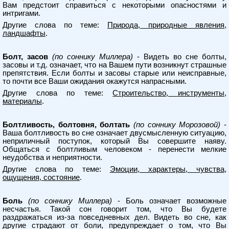
Вам предстоит справиться с некоторыми опасностями и
интригами.
Другие слова по теме:
Природа, природные явления,
ландшафты
.
Болт, засов
(по соннику Миллера)
- Видеть во сне болты,
засовы и т.д. означает, что на Вашем пути возникнут страшные
препятствия. Если болты и засовы старые или неисправные,
то почти все Ваши ожидания окажутся напрасными.
Другие слова по теме:
Строительство, инструменты,
материалы
.
Болтливость, болтовня, болтать
(по соннику Морозовой)
-
Ваша болтливость во сне означает двусмысленную ситуацию,
неприличный поступок, который Вы совершите наяву.
Общаться с болтливым человеком - перенести мелкие
неудобства и неприятности.
Другие слова по теме:
Эмоции, характеры, чувства,
ощущения, состояние
.
Боль
(по соннику Миллера)
- Боль означает возможные
несчастья. Такой сон говорит том, что Вы будете
раздражаться из-за повседневных дел. Видеть во сне, как
другие страдают от боли, предупреждает о том, что Вы