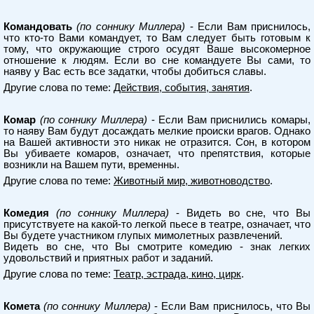
Командовать
(по соннику Миллера)
- Если Вам приснилось,
что кто-то Вами командует, то Вам следует быть готовым к
тому, что окружающие строго осудят Ваше высокомерное
отношение к людям. Если во сне командуете Вы сами, то
наяву у Вас есть все задатки, чтобы добиться славы.
Другие слова по теме:
Действия, события, занятия
.
Комар
(по соннику Миллера)
- Если Вам приснились комары,
то наяву Вам будут досаждать мелкие происки врагов. Однако
на Вашей активности это никак не отразится. Сон, в котором
Вы убиваете комаров, означает, что препятствия, которые
возникли на Вашем пути, временны.
Другие слова по теме:
Животный мир, животноводство
.
Комедия
(по соннику Миллера)
- Видеть во сне, что Вы
присутствуете на какой-то легкой пьесе в театре, означает, что
Вы будете участником глупых мимолетных развлечений.
Видеть во сне, что Вы смотрите комедию - знак легких
удовольствий и приятных работ и заданий.
Другие слова по теме:
Театр, эстрада, кино, цирк
.
Комета
(по соннику Миллера)
- Если Вам приснилось, что Вы