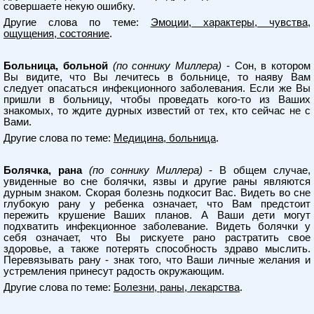
совершаете некую ошибку.
Другие слова по теме:
Эмоции, характеры, чувства,
ощущения, состояние
.
Больница, больной
(по соннику Миллера)
- Сон, в котором
Вы видите, что Вы лечитесь в больнице, то наяву Вам
следует опасаться инфекционного заболевания. Если же Вы
пришли в больницу, чтобы проведать кого-то из Ваших
знакомых, то ждите дурных известий от тех, кто сейчас не с
Вами.
Другие слова по теме:
Медицина, больница
.
Болячка, рана
(по соннику Миллера)
- В общем случае,
увиденные во сне болячки, язвы и другие раны являются
дурным знаком. Скорая болезнь подкосит Вас. Видеть во сне
глубокую рану у ребенка означает, что Вам предстоит
пережить крушение Ваших планов. А Ваши дети могут
подхватить инфекционное заболевание. Видеть болячки у
себя означает, что Вы рискуете рано растратить свое
здоровье, а также потерять способность здраво мыслить.
Перевязывать рану - знак того, что Ваши личные желания и
устремления принесут радость окружающим.
Другие слова по теме:
Болезни, раны, лекарства
.