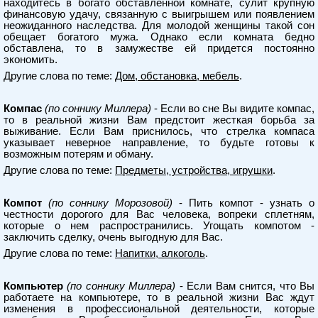
находитесь в богато обставленной комнате, сулит крупную
финансовую удачу, связанную с выигрышем или появлением
неожиданного наследства. Для молодой женщины такой сон
обещает богатого мужа. Однако если комната бедно
обставлена, то в замужестве ей придется постоянно
экономить.
Другие слова по теме:
Дом, обстановка, мебель
.
Компас
(по соннику Миллера)
- Если во сне Вы видите компас,
то в реальной жизни Вам предстоит жесткая борьба за
выживание. Если Вам приснилось, что стрелка компаса
указывает неверное направление, то будьте готовы к
возможным потерям и обману.
Другие слова по теме:
Предметы, устройства, игрушки
.
Компот
(по соннику Морозовой)
- Пить компот - узнать о
честности дорогого для Вас человека, вопреки сплетням,
которые о нем распространились. Угощать компотом -
заключить сделку, очень выгодную для Вас.
Другие слова по теме:
Напитки, алкоголь
.
Компьютер
(по соннику Миллера)
- Если Вам снится, что Вы
работаете на компьютере, то в реальной жизни Вас ждут
изменения в профессиональной деятельности, которые