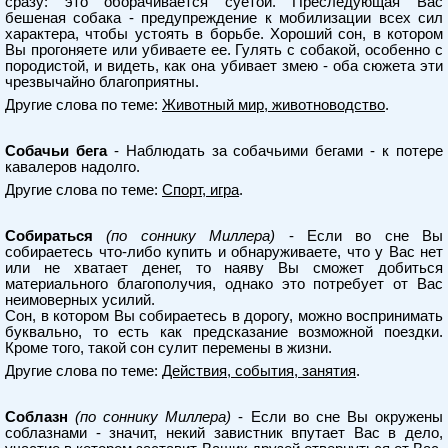
сразу: это оборачивается суетой. Преследующая Вас
бешеная собака - предупреждение к мобилизации всех сил
характера, чтобы устоять в борьбе. Хороший сон, в котором
Вы прогоняете или убиваете ее. Гулять с собакой, особенно с
породистой, и видеть, как она убивает змею - оба сюжета эти
чрезвычайно благоприятны.
Другие слова по теме:
Животный мир, животноводство
.
Собачьи бега
- Наблюдать за собачьими бегами - к потере
кавалеров надолго.
Другие слова по теме:
Спорт, игра
.
Собираться
(по соннику Миллера)
- Если во сне Вы
собираетесь что-либо купить и обнаруживаете, что у Вас нет
или не хватает денег, то наяву Вы сможет добиться
материального благополучия, однако это потребует от Вас
неимоверных усилий.
Сон, в котором Вы собираетесь в дорогу, можно воспринимать
буквально, то есть как предсказание возможной поездки.
Кроме того, такой сон сулит перемены в жизни.
Другие слова по теме:
Действия, события, занятия
.
Соблазн
(по соннику Миллера)
- Если во сне Вы окружены
соблазнами - значит, некий завистник впутает Вас в дело,