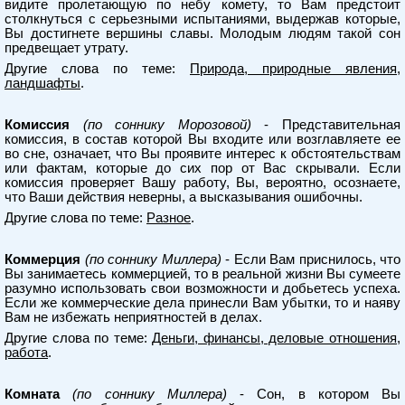
видите пролетающую по небу комету, то Вам предстоит
столкнуться с серьезными испытаниями, выдержав которые,
Вы достигнете вершины славы. Молодым людям такой сон
предвещает утрату.
Другие слова по теме:
Природа, природные явления,
ландшафты
.
Комиссия
(по соннику Морозовой)
- Представительная
комиссия, в состав которой Вы входите или возглавляете ее
во сне, означает, что Вы проявите интерес к обстоятельствам
или фактам, которые до сих пор от Вас скрывали. Если
комиссия проверяет Вашу работу, Вы, вероятно, осознаете,
что Ваши действия неверны, а высказывания ошибочны.
Другие слова по теме:
Разное
.
Коммерция
(по соннику Миллера)
- Если Вам приснилось, что
Вы занимаетесь коммерцией, то в реальной жизни Вы сумеете
разумно использовать свои возможности и добьетесь успеха.
Если же коммерческие дела принесли Вам убытки, то и наяву
Вам не избежать неприятностей в делах.
Другие слова по теме:
Деньги, финансы, деловые отношения,
работа
.
Комната
(по соннику Миллера)
- Сон, в котором Вы