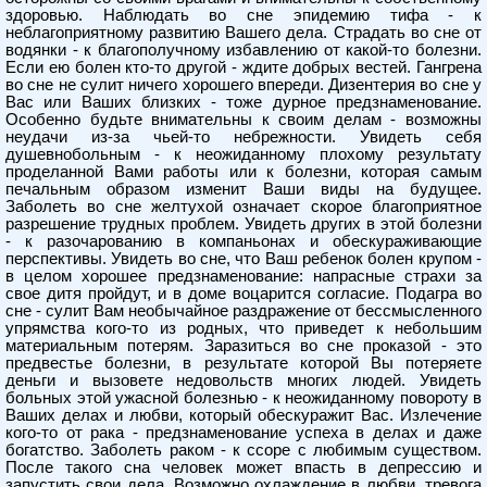
здоровью. Наблюдать во сне эпидемию тифа - к
неблагоприятному развитию Вашего дела. Страдать во сне от
водянки - к благополучному избавлению от какой-то болезни.
Если ею болен кто-то другой - ждите добрых вестей. Гангрена
во сне не сулит ничего хорошего впереди. Дизентерия во сне у
Вас или Ваших близких - тоже дурное предзнаменование.
Особенно будьте внимательны к своим делам - возможны
неудачи из-за чьей-то небрежности. Увидеть себя
душевнобольным - к неожиданному плохому результату
проделанной Вами работы или к болезни, которая самым
печальным образом изменит Ваши виды на будущее.
Заболеть во сне желтухой означает скорое благоприятное
разрешение трудных проблем. Увидеть других в этой болезни
- к разочарованию в компаньонах и обескураживающие
перспективы. Увидеть во сне, что Ваш ребенок болен крупом -
в целом хорошее предзнаменование: напрасные страхи за
свое дитя пройдут, и в доме воцарится согласие. Подагра во
сне - сулит Вам необычайное раздражение от бессмысленного
упрямства кого-то из родных, что приведет к небольшим
материальным потерям. Заразиться во сне проказой - это
предвестье болезни, в результате которой Вы потеряете
деньги и вызовете недовольств многих людей. Увидеть
больных этой ужасной болезнью - к неожиданному повороту в
Ваших делах и любви, который обескуражит Вас. Излечение
кого-то от рака - предзнаменование успеха в делах и даже
богатство. Заболеть раком - к ссоре с любимым существом.
После такого сна человек может впасть в депрессию и
запустить свои дела. Возможно охлаждение в любви, тревога