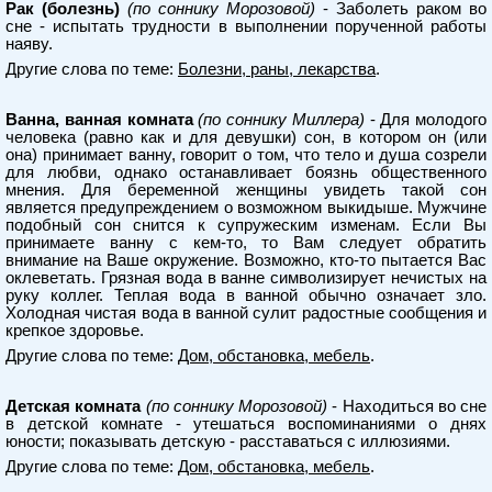
Рак (болезнь)
(по соннику Морозовой)
- Заболеть раком во
сне - испытать трудности в выполнении порученной работы
наяву.
Другие слова по теме:
Болезни, раны, лекарства
.
Ванна, ванная комната
(по соннику Миллера)
- Для молодого
человека (равно как и для девушки) сон, в котором он (или
она) принимает ванну, говорит о том, что тело и душа созрели
для любви, однако останавливает боязнь общественного
мнения. Для беременной женщины увидеть такой сон
является предупреждением о возможном выкидыше. Мужчине
подобный сон снится к супружеским изменам. Если Вы
принимаете ванну с кем-то, то Вам следует обратить
внимание на Ваше окружение. Возможно, кто-то пытается Вас
оклеветать. Грязная вода в ванне символизирует нечистых на
руку коллег. Теплая вода в ванной обычно означает зло.
Холодная чистая вода в ванной сулит радостные сообщения и
крепкое здоровье.
Другие слова по теме:
Дом, обстановка, мебель
.
Детская комната
(по соннику Морозовой)
- Находиться во сне
в детской комнате - утешаться воспоминаниями о днях
юности; показывать детскую - расставаться с иллюзиями.
Другие слова по теме:
Дом, обстановка, мебель
.