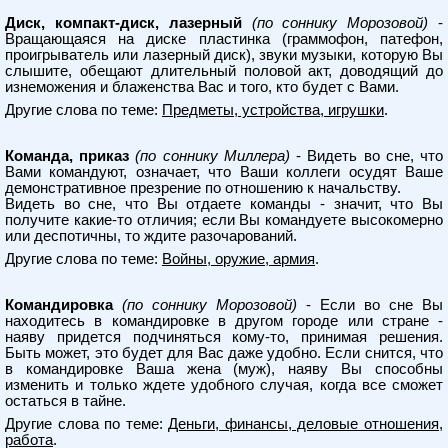
Диск, компакт-диск, лазерный
(по соннику Морозовой)
-
Вращающаяся на диске пластинка (граммофон, патефон,
проигрыватель или лазерный диск), звуки музыки, которую Вы
слышите, обещают длительный половой акт, доводящий до
изнеможения и блаженства Вас и того, кто будет с Вами.
Другие слова по теме:
Предметы, устройства, игрушки
.
Команда, приказ
(по соннику Миллера)
- Видеть во сне, что
Вами командуют, означает, что Ваши коллеги осудят Ваше
демонстративное презрение по отношению к начальству.
Видеть во сне, что Вы отдаете команды - значит, что Вы
получите какие-то отличия; если Вы командуете высокомерно
или деспотичны, то ждите разочарований.
Другие слова по теме:
Войны, оружие, армия
.
Командировка
(по соннику Морозовой)
- Если во сне Вы
находитесь в командировке в другом городе или стране -
наяву придется подчиняться кому-то, принимая решения.
Быть может, это будет для Вас даже удобно. Если снится, что
в командировке Ваша жена (муж), наяву Вы способны
изменить и только ждете удобного случая, когда все сможет
остаться в тайне.
Другие слова по теме:
Деньги, финансы, деловые отношения,
работа
.