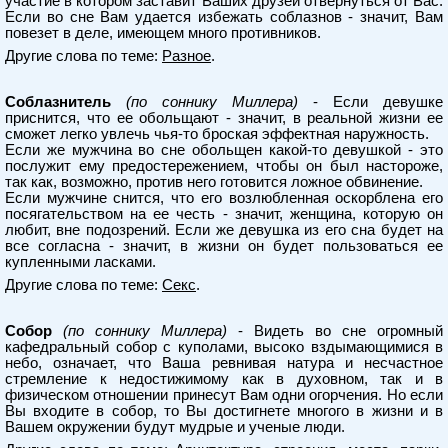
участие в котором заставит Ваших друзей отвернуться от Вас.
Если во сне Вам удается избежать соблазнов - значит, Вам
повезет в деле, имеющем много противников.
Другие слова по теме:
Разное
.
Соблазнитель
(по соннику Миллера)
- Если девушке
приснится, что ее обольщают - значит, в реальной жизни ее
сможет легко увлечь чья-то броская эффектная наружность.
Если же мужчина во сне обольщен какой-то девушкой - это
послужит ему предостережением, чтобы он был настороже,
так как, возможно, против него готовится ложное обвинение.
Если мужчине снится, что его возлюбленная оскорблена его
посягательством на ее честь - значит, женщина, которую он
любит, вне подозрений. Если же девушка из его сна будет на
все согласна - значит, в жизни он будет пользоваться ее
купленными ласками.
Другие слова по теме:
Секс
.
Собор
(по соннику Миллера)
- Видеть во сне огромный
кафедральный собор с куполами, высоко вздымающимися в
небо, означает, что Ваша ревнивая натура и несчастное
стремление к недостижимому как в духовном, так и в
физическом отношении принесут Вам одни огорчения. Но если
Вы входите в собор, то Вы достигнете многого в жизни и в
Вашем окружении будут мудрые и ученые люди.