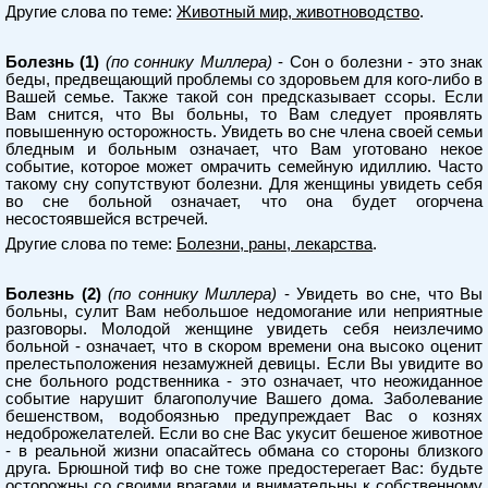
Другие слова по теме:
Животный мир, животноводство
.
Болезнь (1)
(по соннику Миллера)
- Сон о болезни - это знак
беды, предвещающий проблемы со здоровьем для кого-либо в
Вашей семье. Также такой сон предсказывает ссоры. Если
Вам снится, что Вы больны, то Вам следует проявлять
повышенную осторожность. Увидеть во сне члена своей семьи
бледным и больным означает, что Вам уготовано некое
событие, которое может омрачить семейную идиллию. Часто
такому сну сопутствуют болезни. Для женщины увидеть себя
во сне больной означает, что она будет огорчена
несостоявшейся встречей.
Другие слова по теме:
Болезни, раны, лекарства
.
Болезнь (2)
(по соннику Миллера)
- Увидеть во сне, что Вы
больны, сулит Вам небольшое недомогание или неприятные
разговоры. Молодой женщине увидеть себя неизлечимо
больной - означает, что в скором времени она высоко оценит
прелестьположения незамужней девицы. Если Вы увидите во
сне больного родственника - это означает, что неожиданное
событие нарушит благополучие Вашего дома. Заболевание
бешенством, водобоязнью предупреждает Вас о кознях
недоброжелателей. Если во сне Вас укусит бешеное животное
- в реальной жизни опасайтесь обмана со стороны близкого
друга. Брюшной тиф во сне тоже предостерегает Вас: будьте
осторожны со своими врагами и внимательны к собственному