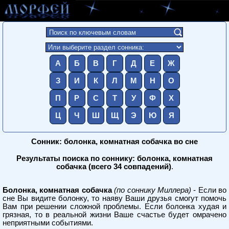
А
Б
В
Г
Д
Е
Ж
З
И
К
Л
М
Н
О
П
Р
С
Т
У
Ф
Х
Ц
Ч
Ш
Щ
Э
Ю
Я
Сонник: болонка, комнатная собачка во сне
Результаты поиска по соннику: болонка, комнатная
собачка (всего 34 совпадений)
.
Болонка, комнатная собачка
(по соннику Миллера)
- Если во
сне Вы видите болонку, то наяву Ваши друзья смогут помочь
Вам при решении сложной проблемы. Если болонка худая и
грязная, то в реальной жизни Ваше счастье будет омрачено
неприятными событиями.