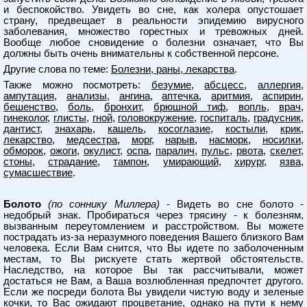
и беспокойство. Увидеть во сне, как холера опустошает
страну, предвещает в реальности эпидемию вирусного
заболевания, множество горестных и тревожных дней.
Вообще любое сновидение о болезни означает, что Вы
должны быть очень внимательны к собственной персоне.
Другие слова по теме:
Болезни, раны, лекарства
.
Также можно посмотреть:
безумие
,
абсцесс
,
аллергия
,
ампутация
,
анализы
,
ангина
,
аптечка
,
аритмия
,
аспирин
,
бешенство
,
боль
,
бронхит
,
брюшной тиф
,
вопль
,
врач
,
гинеколог
,
глисты
,
гной
,
головокружение
,
госпиталь
,
градусник
,
дантист
,
знахарь
,
кашель
,
косоглазие
,
костыли
,
крик
,
лекарство
,
медсестра
,
морг
,
нарыв
,
насморк
,
носилки
,
обморок
,
ожоги
,
окулист
,
оспа
,
паралич
,
пульс
,
рвота
,
скелет
,
стоны
,
страдание
,
тампон
,
умирающий
,
хирург
,
язва
,
сумасшествие
.
Болото
(по соннику Миллера)
- Видеть во сне болото -
недобрый знак. Пробираться через трясину - к болезням,
вызванным переутомлением и расстройством. Вы можете
пострадать из-за неразумного поведения Вашего близкого Вам
человека. Если Вам снится, что Вы идете по заболоченным
местам, то Вы рискуете стать жертвой обстоятельств.
Наследство, на которое Вы так рассчитывали, может
достаться не Вам, а Ваша возлюбленная предпочтет другого.
Если же посреди болота Вы увидели чистую воду и зеленые
кочки, то Вас ожидают процветание, однако на пути к нему