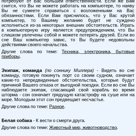
потребуют от Вас большей ответственности. Если же Вам
снится, что Вы не можете работать на компьютере, то наяву
Вы не сумеете справиться с возложенными на Вас
обязанностями. Если Вам приснилось, что у Вас крутой
компьютер, то Вашему желанию будет не суждено
исполниться из-за некоторых внешних обстоятельств. Играть
в компьютерную игру является предупреждением, что Вы
слишком увлечены собой и можете потерять друзей. Если во
сне Ваш компьютер завис, то Вы будете недовольны
действиями своего начальства.
Другие слова по теме:
Техника, электроника, бытовые
приборы
.
Экипаж, команда
(по соннику Миллера)
- Видеть во сне
команду, готовую покинуть порт со своим судном, означает
какие-то непредвиденные обстоятельства, которые будут
причиной Вашего отказа от выгодной поездки. Если во сне Вы
наблюдаете экипаж, спасающий свой корабль во время
шторма - сон означает грядущую катастрофу на суше или на
море. Молодым этот сон предвещает несчастье.
Другие слова по теме:
Разное
.
Белая собака
- К вести о смерти друга.
Другие слова по теме:
Животный мир, животноводство
.